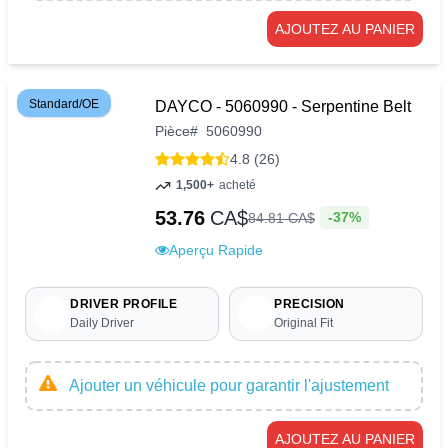
AJOUTEZ AU PANIER
Standard/OE
DAYCO - 5060990 - Serpentine Belt
Pièce
#
5060990
4.8 (26)
1,500+
acheté
53.76
CA$
-37%
84
.
81
CA$
Aperçu Rapide
DRIVER PROFILE
PRECISION
Daily Driver
Original Fit
Ajouter un véhicule pour garantir l'ajustement
AJOUTEZ AU PANIER