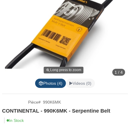
Long press to zoom
1 / 4
Photos (4)
Videos (0)
Pièce
#
990K6MK
CONTINENTAL - 990K6MK - Serpentine Belt
In Stock