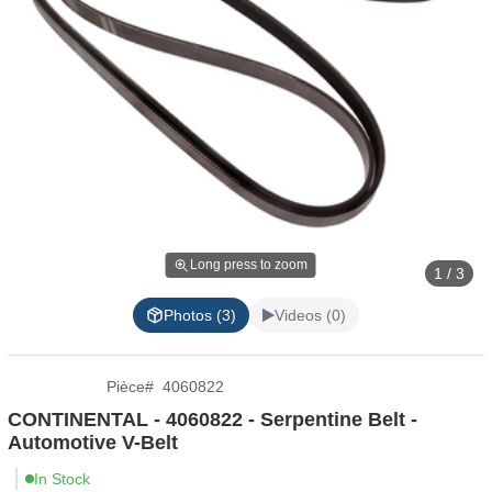
Long press to zoom
1 / 3
Photos (3)
Videos (0)
Pièce
#
4060822
CONTINENTAL - 4060822 - Serpentine Belt -
Automotive V-Belt
In Stock