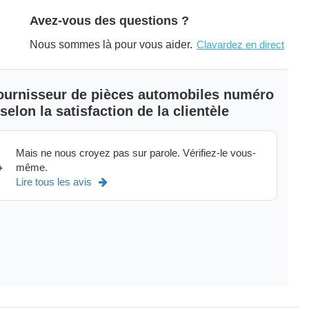
ques modèles de
Dodge Grand Caravan,
Volkswagen Jetta,
J
Avez-vous des questions ?
Voir plus
>
Nous sommes là pour vous aider.
Clavardez en direct
 fournisseur de pièces automobiles numéro
elon la satisfaction de la clientèle
Mais ne nous croyez pas sur parole. Vérifiez-le vous-
même.
+
Lire tous les avis