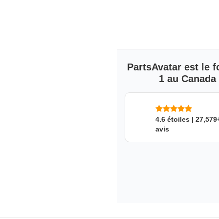
Ce produit convient à quel
SKU: nbkx4552xn
PartsAvatar est le
1 au Canada s
4.6 étoiles | 27,579
avis