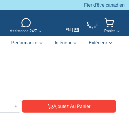
Fier d'être canadien
EN
|
FR
Assistance 24/7
Panier
Performance
Intérieur
Extérieur
+
Ajoutez Au Panier