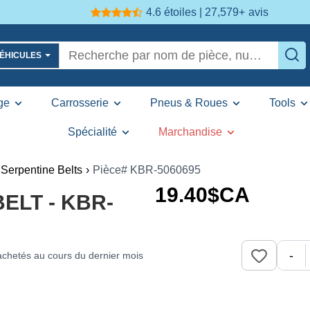
4.6 étoiles | 27,579+
avis
VÉHICULES
ge
Carrosserie
Pneus & Roues
Tools
Spécialité
Marchandise
Serpentine Belts
›
Pièce# KBR-5060695
19
.40
$CA
BELT - KBR-
-
chetés au cours du dernier mois