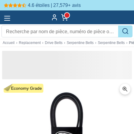
4.6 étoiles | 27,579+
avis
Accueil
›
Replacement
›
Drive Belts
›
Serpentine Belts
›
Serpentine Belts
›
Pi
Economy Grade