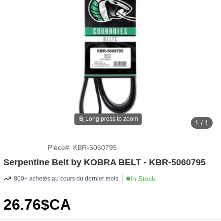
Long press to zoom
1 / 1
Pièce
#
KBR-5060795
Serpentine Belt by KOBRA BELT - KBR-5060795
In Stock
800+ achetés au cours du dernier mois
26
.76
$CA