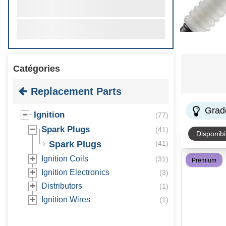
Catégories
Replacement Parts
Grad
Ignition
(
77
)
Spark Plugs
(
41
)
Disponibil
Spark Plugs
(
41
)
Ignition Coils
(
31
)
Premium
Ignition Electronics
(
3
)
Distributors
(
1
)
Ignition Wires
(
1
)