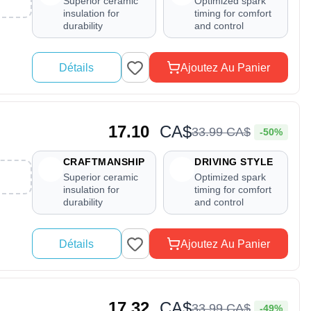
Superior ceramic
Optimized spark
insulation for
timing for comfort
durability
and control
Détails
Ajoutez Au Panier
17.10
CA$
33
.
99
CA$
-50%
CRAFTMANSHIP
DRIVING STYLE
Superior ceramic
Optimized spark
insulation for
timing for comfort
durability
and control
Détails
Ajoutez Au Panier
17.32
CA$
33
.
99
CA$
-49%