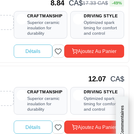
8.84
CA$
17
.
33
CA$
-49%
CRAFTMANSHIP
DRIVING STYLE
Superior ceramic
Optimized spark
insulation for
timing for comfort
durability
and control
Détails
Ajoutez Au Panier
12.07
CA$
CRAFTMANSHIP
DRIVING STYLE
Superior ceramic
Optimized spark
insulation for
timing for comfort
Commentaires
durability
and control
Détails
Ajoutez Au Panier