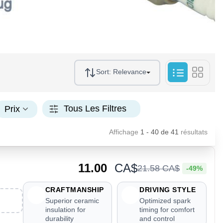
Sort:
Relevance
Tous Les Filtres
Prix
Affichage
1 - 40
de
41
résultats
11.00
CA$
21
.
58
CA$
-49%
CRAFTMANSHIP
DRIVING STYLE
Superior ceramic
Optimized spark
insulation for
timing for comfort
durability
and control