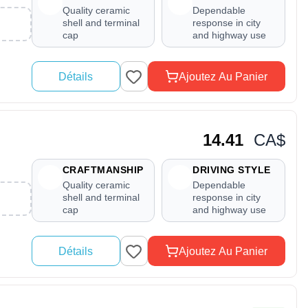
Quality ceramic
Dependable
shell and terminal
response in city
cap
and highway use
Détails
Ajoutez Au Panier
14.41
CA$
CRAFTMANSHIP
DRIVING STYLE
Quality ceramic
Dependable
shell and terminal
response in city
cap
and highway use
Détails
Ajoutez Au Panier