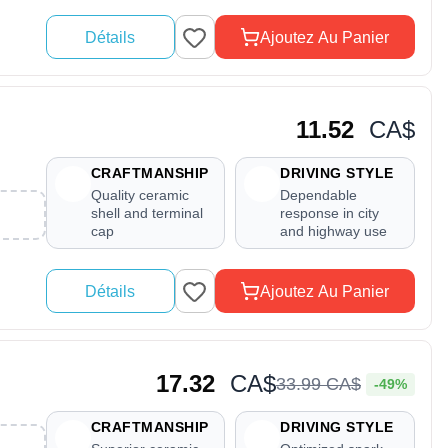
Détails
Ajoutez Au Panier
11.52
CA$
CRAFTMANSHIP
DRIVING STYLE
Quality ceramic
Dependable
shell and terminal
response in city
cap
and highway use
Détails
Ajoutez Au Panier
17.32
CA$
33
.
99
CA$
-49%
CRAFTMANSHIP
DRIVING STYLE