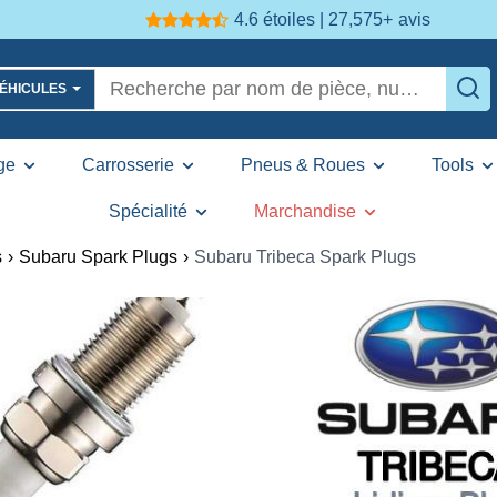
4.6 étoiles | 27,575+
avis
VÉHICULES
ge
Carrosserie
Pneus & Roues
Tools
Spécialité
Marchandise
s
›
Subaru Spark Plugs
›
Subaru Tribeca Spark Plugs