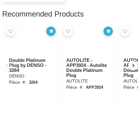
Recommended Products
Double Platinum
AUTOLITE -
AUTOLI
Plug by DENSO -
APP3924 - Autolite
APP3923
3264
Double Platinum
Double
Plug
Plug
DENSO
AUTOLITE
AUTOLI
Pièce
#:
3264
Pièce
#:
Pièce
#
APP3924