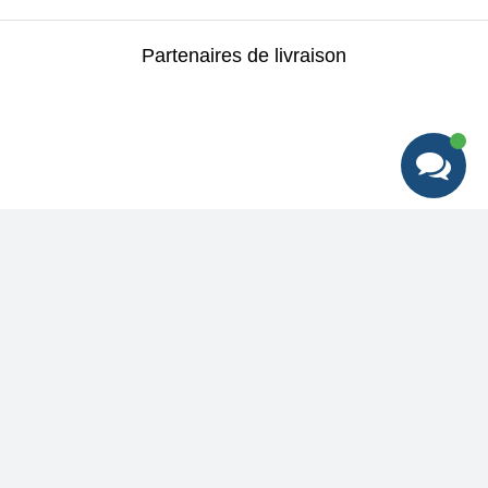
Partenaires de livraison
Meilleures offres + Accès anticipé à des
promotions spéciales + Conseils d'experts
Aide
&
Soutien
Centre d'aide
Éducation
Suivre ma commande