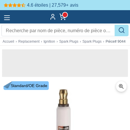
4.6 étoiles | 27,579+
avis
Accueil
›
Replacement
›
Ignition
›
Spark Plugs
›
Spark Plugs
›
Pièce# 9044
Standard/OE Grade