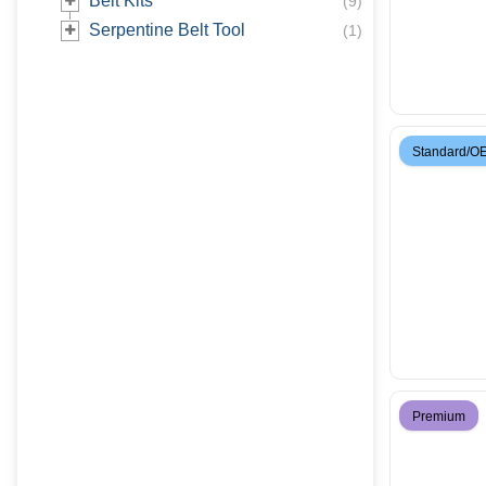
Belt Kits
(
9
)
Serpentine Belt Tool
(
1
)
Standard/O
Premium