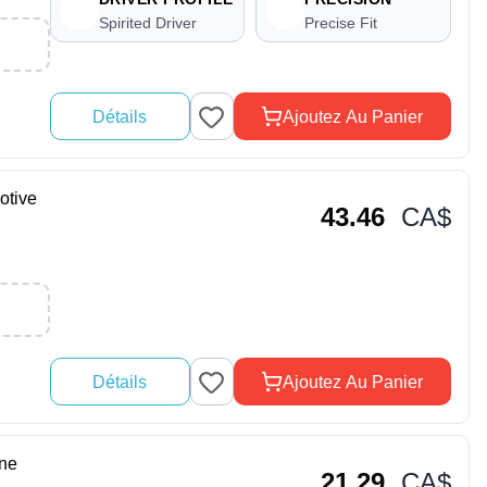
Spirited Driver
Precise Fit
Détails
Ajoutez Au Panier
otive
43.46
CA$
Détails
Ajoutez Au Panier
ne
21.29
CA$