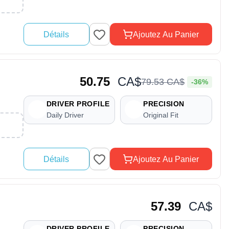
Détails
Ajoutez Au Panier
50.75
CA$
79
.
53
CA$
-36%
DRIVER PROFILE
PRECISION
Daily Driver
Original Fit
Détails
Ajoutez Au Panier
57.39
CA$
DRIVER PROFILE
PRECISION