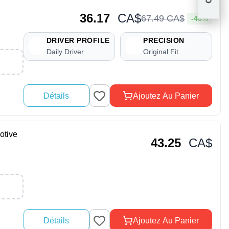
36.17
CA$
67
.
49
CA$
-46%
DRIVER PROFILE
PRECISION
Daily Driver
Original Fit
Détails
Ajoutez Au Panier
otive
43.25
CA$
Détails
Ajoutez Au Panier