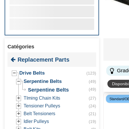
Catégories
Replacement Parts
Grad
Drive Belts
(
123
)
Serpentine Belts
(
49
)
Disponibil
Serpentine Belts
(
49
)
TIming Chain Kits
(
27
)
Standard/O
Tensioner Pulleys
(
24
)
Belt Tensioners
(
21
)
Idler Pulleys
(
19
)