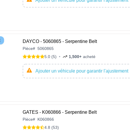
Ajouter un véhicule pour garantir l'ajustement
E
DAYCO - 5060865 - Serpentine Belt
Pièce
#
5060865
5.0 (5)
•
1,500+
acheté
Ajouter un véhicule pour garantir l'ajustement
GATES - K060866 - Serpentine Belt
Pièce
#
K060866
4.8 (53)