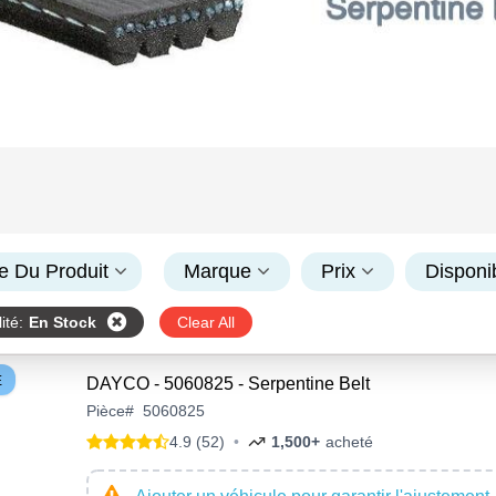
e Du Produit
Marque
Prix
Disponib
ité
:
En Stock
Clear All
E
DAYCO - 5060825 - Serpentine Belt
Pièce
#
5060825
4.9 (52)
•
1,500+
acheté