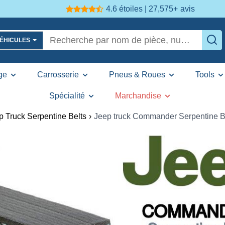
4.6 étoiles | 27,575+
avis
VÉHICULES
ge
Carrosserie
Pneus & Roues
Tools
Spécialité
Marchandise
p Truck Serpentine Belts
›
Jeep truck Commander Serpentine B