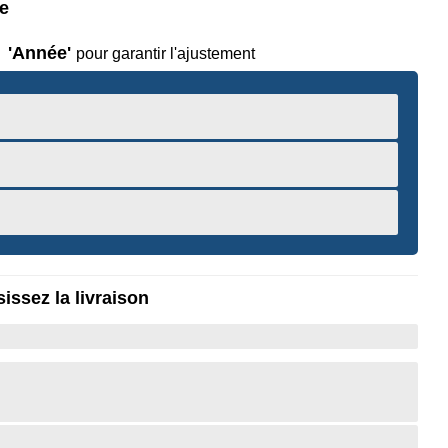
le
'Année'
pour garantir l'ajustement
issez la livraison
r pour Zoomer