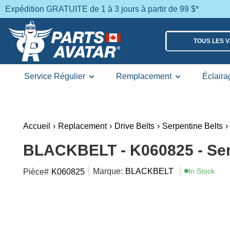
Expédition GRATUITE de 1 à 3 jours à partir de 99 $*
TOUS LES 
Service Régulier
Remplacement
Éclaira
Accueil
›
Replacement
›
Drive Belts
›
Serpentine Belts
›
BLACKBELT - K060825 - Ser
Marque:
BLACKBELT
In Stock
Pièce#
K060825