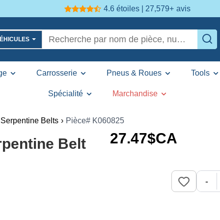
4.6 étoiles | 27,579+
avis
VÉHICULES
ge
Carrosserie
Pneus & Roues
Tools
Spécialité
Marchandise
Serpentine Belts
›
Pièce# K060825
27
.47
$CA
pentine Belt
-