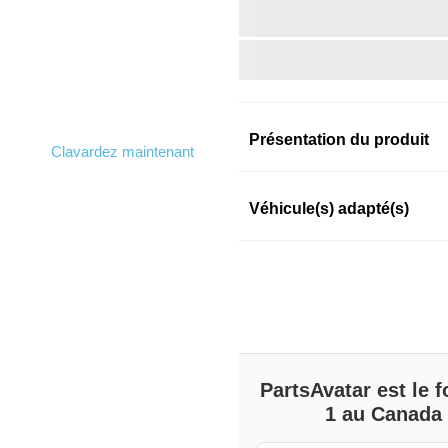
Présentation du produit
Clavardez maintenant
Information sur le prod
Véhicule(s) adapté(s)
SKU: 3jxr2dpq6n
PartsAvatar est le
1 au Canada s