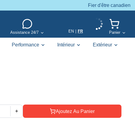
Fier d'être canadien
EN
|
FR
Assistance 24/7
Panier
Performance
Intérieur
Extérieur
+
Ajoutez Au Panier