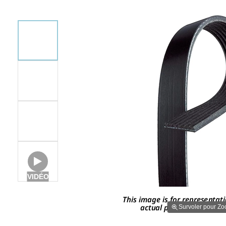
VIDÉO
Survoler pour Z