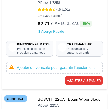
Pièce
#
K7258
4.8 (101)
1,300+
acheté
62.71
CA$
-59%
151
.
31
CA$
Aperçu Rapide
DIMENSIONAL MATCH
CRAFTMANSHIP
Premium suspension
Premium artistry in
precision guaranteed
suspension parts
Ajouter un véhicule pour garantir l'ajustement
AJOUTEZ AU PANIER
Standard/OE
BOSCH - 22CA - Beam Wiper Blade
Pièce
#
22CA