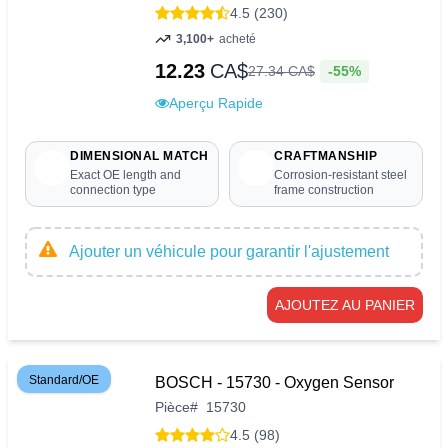
4.5 (230)
3,100+
acheté
12.23
CA$
-55%
27
.
34
CA$
Aperçu Rapide
DIMENSIONAL MATCH
CRAFTMANSHIP
Exact OE length and
Corrosion-resistant steel
connection type
frame construction
Ajouter un véhicule pour garantir l'ajustement
AJOUTEZ AU PANIER
Standard/OE
BOSCH - 15730 - Oxygen Sensor
Pièce
#
15730
4.5 (98)