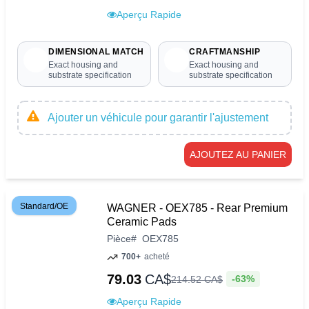
Aperçu Rapide
DIMENSIONAL MATCH
CRAFTMANSHIP
Exact housing and
Exact housing and
substrate specification
substrate specification
Ajouter un véhicule pour garantir l'ajustement
AJOUTEZ AU PANIER
Standard/OE
WAGNER - OEX785 - Rear Premium
Ceramic Pads
Pièce
#
OEX785
700+
acheté
79.03
CA$
-63%
214
.
52
CA$
Aperçu Rapide