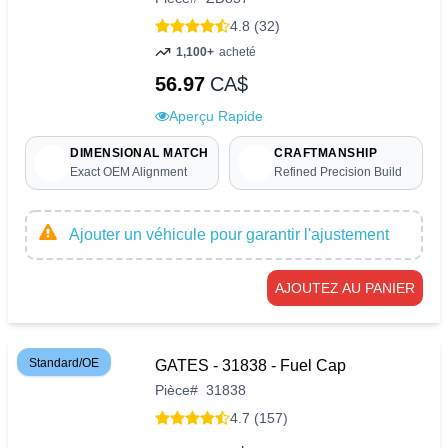
4.8 (32)
1,100+
acheté
56.97
CA$
Aperçu Rapide
DIMENSIONAL MATCH
CRAFTMANSHIP
Exact OEM Alignment
Refined Precision Build
Ajouter un véhicule pour garantir l'ajustement
AJOUTEZ AU PANIER
Standard/OE
GATES - 31838 - Fuel Cap
Pièce
#
31838
4.7 (157)