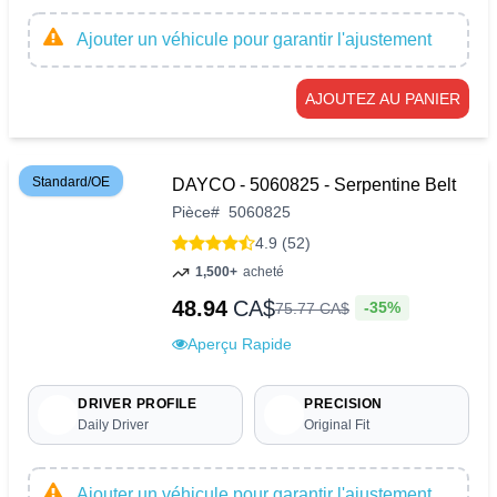
Ajouter un véhicule pour garantir l'ajustement
AJOUTEZ AU PANIER
Standard/OE
DAYCO - 5060825 - Serpentine Belt
Pièce
#
5060825
4.9 (52)
1,500+
acheté
48.94
CA$
-35%
75
.
77
CA$
Aperçu Rapide
DRIVER PROFILE
PRECISION
Daily Driver
Original Fit
Ajouter un véhicule pour garantir l'ajustement