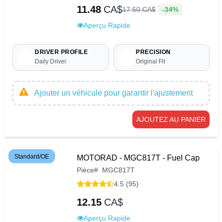
11.48
CA$
-34%
17
.
50
CA$
Aperçu Rapide
DRIVER PROFILE
PRECISION
Daily Driver
Original Fit
Ajouter un véhicule pour garantir l'ajustement
AJOUTEZ AU PANIER
Standard/OE
MOTORAD - MGC817T - Fuel Cap
Pièce
#
MGC817T
4.5 (95)
12.15
CA$
Aperçu Rapide