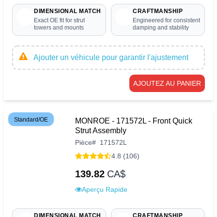
DIMENSIONAL MATCH
CRAFTMANSHIP
Exact OE fit for strut
Engineered for consistent
towers and mounts
damping and stability
Ajouter un véhicule pour garantir l'ajustement
AJOUTEZ AU PANIER
Standard/OE
MONROE - 171572L - Front Quick
Strut Assembly
Pièce
#
171572L
4.8 (106)
139.82
CA$
Aperçu Rapide
DIMENSIONAL MATCH
CRAFTMANSHIP