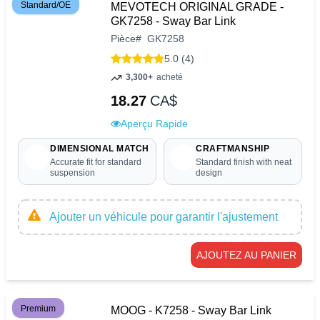
Standard/OE
MEVOTECH ORIGINAL GRADE -
GK7258 - Sway Bar Link
Pièce
#
GK7258
5.0 (4)
3,300+
acheté
18.27
CA$
Aperçu Rapide
DIMENSIONAL MATCH
CRAFTMANSHIP
Accurate fit for standard
Standard finish with neat
suspension
design
Ajouter un véhicule pour garantir l'ajustement
AJOUTEZ AU PANIER
Premium
MOOG - K7258 - Sway Bar Link