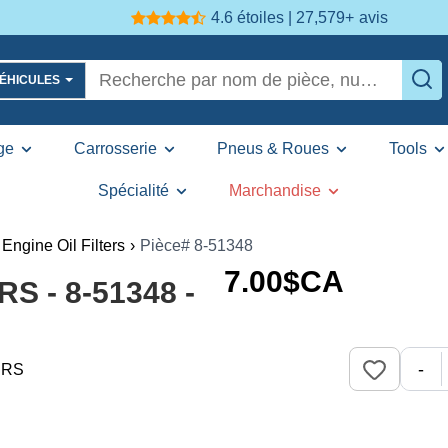
4.6 étoiles | 27,579+
avis
VÉHICULES
ge
Carrosserie
Pneus & Roues
Tools
Spécialité
Marchandise
Engine Oil Filters
›
Pièce# 8-51348
7
.00
$CA
S - 8-51348 -
-
ERS