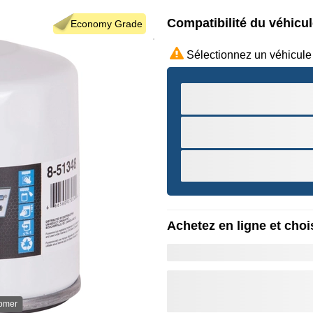
Compatibilité du véhicu
Economy Grade
Sélectionnez un véhicule
Achetez en ligne et chois
oomer
Survole