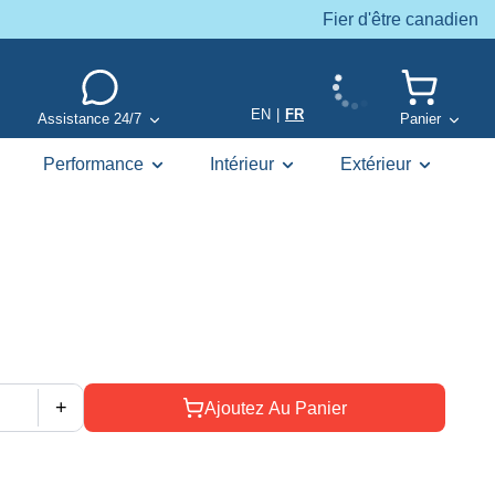
Fier d'être canadien
EN
|
FR
Assistance 24/7
Panier
Performance
Intérieur
Extérieur
+
Ajoutez Au Panier