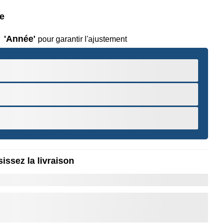
le
'Année'
pour garantir l'ajustement
issez la livraison
r pour Zoomer