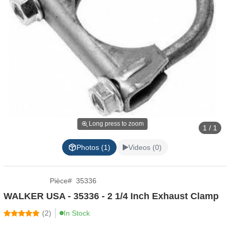
Long press to zoom
1 / 1
Photos (1)
Videos (0)
Pièce
#
35336
WALKER USA - 35336 - 2 1/4 Inch Exhaust Clamp
(
2
)
In Stock