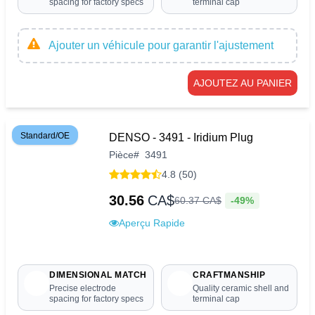
spacing for factory specs
terminal cap
Ajouter un véhicule pour garantir l'ajustement
AJOUTEZ AU PANIER
Standard/OE
DENSO - 3491 - Iridium Plug
Pièce
#
3491
4.8 (50)
30.56
CA$
-49%
60
.
37
CA$
Aperçu Rapide
DIMENSIONAL MATCH
CRAFTMANSHIP
Precise electrode
Quality ceramic shell and
spacing for factory specs
terminal cap