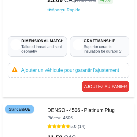
25.09
CA$
49
.
20
CA$
Aperçu Rapide
DIMENSIONAL MATCH
CRAFTMANSHIP
Tailored thread and seat
Superior ceramic
geometry
insulation for durability
Ajouter un véhicule pour garantir l'ajustement
AJOUTEZ AU PANIER
Standard/OE
DENSO - 4506 - Platinum Plug
Pièce
#
4506
5.0 (14)