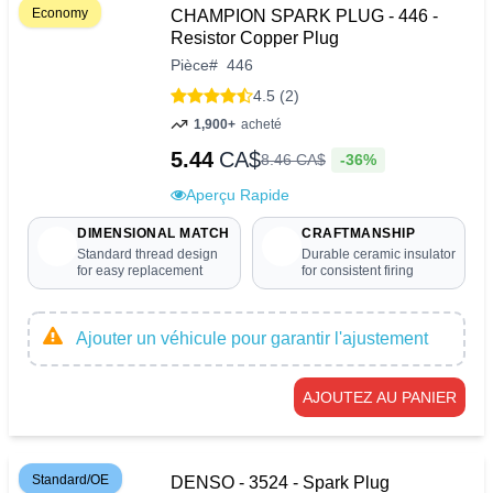
Economy
CHAMPION SPARK PLUG - 446 -
Resistor Copper Plug
Pièce
#
446
4.5 (2)
1,900+
acheté
5.44
CA$
-36%
8
.
46
CA$
Aperçu Rapide
DIMENSIONAL MATCH
CRAFTMANSHIP
Standard thread design
Durable ceramic insulator
for easy replacement
for consistent firing
Ajouter un véhicule pour garantir l'ajustement
AJOUTEZ AU PANIER
Standard/OE
DENSO - 3524 - Spark Plug