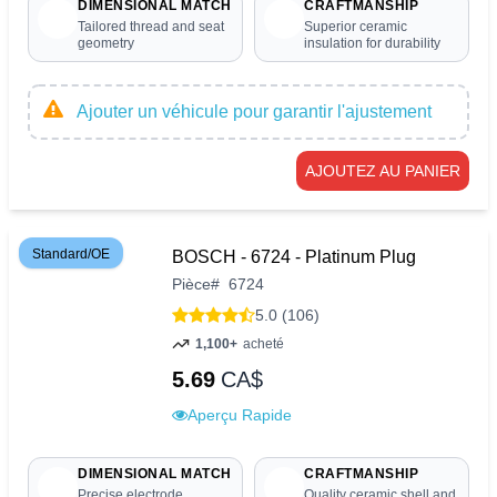
DIMENSIONAL MATCH
CRAFTMANSHIP
Tailored thread and seat
Superior ceramic
geometry
insulation for durability
Ajouter un véhicule pour garantir l'ajustement
AJOUTEZ AU PANIER
Standard/OE
BOSCH - 6724 - Platinum Plug
Pièce
#
6724
5.0 (106)
1,100+
acheté
5.69
CA$
Aperçu Rapide
DIMENSIONAL MATCH
CRAFTMANSHIP
Precise electrode
Quality ceramic shell and