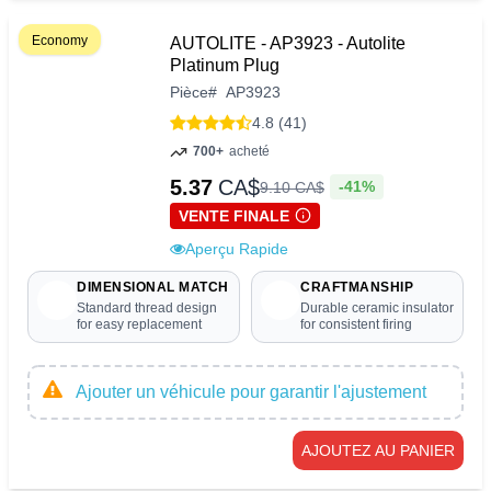
Economy
AUTOLITE - AP3923 - Autolite
Platinum Plug
Pièce
#
AP3923
4.8 (41)
700+
acheté
5.37
CA$
-41%
9
.
10
CA$
VENTE FINALE
Aperçu Rapide
DIMENSIONAL MATCH
CRAFTMANSHIP
Standard thread design
Durable ceramic insulator
for easy replacement
for consistent firing
Ajouter un véhicule pour garantir l'ajustement
AJOUTEZ AU PANIER