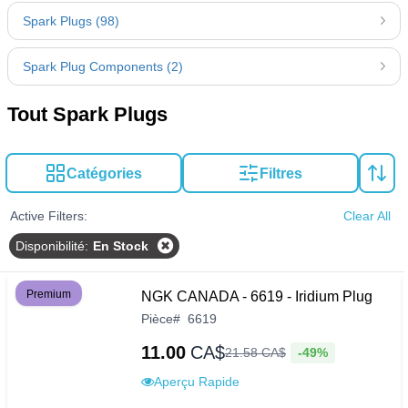
Spark Plugs (98)
Spark Plug Components (2)
Tout Spark Plugs
Catégories
Filtres
Active Filters:
Clear All
Disponibilité
:
En Stock
Premium
NGK CANADA - 6619 - Iridium Plug
Pièce
#
6619
11.00
CA$
-49%
21
.
58
CA$
Aperçu Rapide