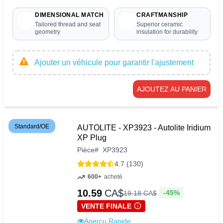
DIMENSIONAL MATCH
CRAFTMANSHIP
Tailored thread and seat
Superior ceramic
geometry
insulation for durability
Ajouter un véhicule pour garantir l'ajustement
AJOUTEZ AU PANIER
Standard/OE
AUTOLITE - XP3923 - Autolite Iridium
XP Plug
Pièce
#
XP3923
4.7 (130)
600+
acheté
10.59
CA$
-45%
19
.
18
CA$
VENTE FINALE
Aperçu Rapide