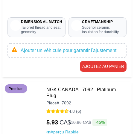
DIMENSIONAL MATCH
CRAFTMANSHIP
Tailored thread and seat
Superior ceramic
geometry
insulation for durability
Ajouter un véhicule pour garantir l'ajustement
AJOUTEZ AU PANIER
Premium
NGK CANADA - 7092 - Platinum
Plug
Pièce
#
7092
4.8 (6)
5.93
CA$
-45%
10
.
86
CA$
Aperçu Rapide