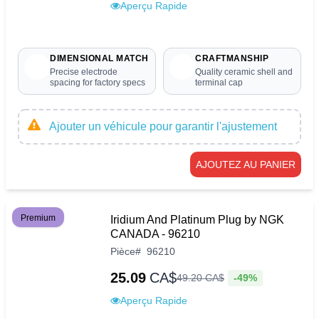
Aperçu Rapide
DIMENSIONAL MATCH
CRAFTMANSHIP
Precise electrode
Quality ceramic shell and
spacing for factory specs
terminal cap
Ajouter un véhicule pour garantir l'ajustement
AJOUTEZ AU PANIER
Premium
Iridium And Platinum Plug by NGK
CANADA - 96210
Pièce
#
96210
25.09
CA$
-49%
49
.
20
CA$
Aperçu Rapide