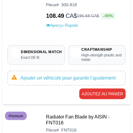
Pièce
#
300-818
108.49
CA$
-45%
196
.
68
CA$
Aperçu Rapide
CRAFTMANSHIP
DIMENSIONAL MATCH
High-strength plastic and
Exact OE fit
metal
Ajouter un véhicule pour garantir l'ajustement
AJOUTEZ AU PANIER
Premium
Radiator Fan Blade by AISIN -
FNT016
Pièce
#
FNT016