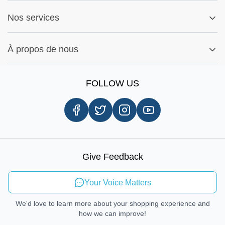
FAQs (Foires Aux Questions)
Mon compte
Fitment Guide
Nos services
Politique de garantie
Ma commande
Conseils d'installation
Rechercher par Pièces
Paramètres Des Cookies
Signaler un bug
À propos de nous
Rechercher par Marques
Enregistrement
Notre histoire
Information sur l'expédition
FOLLOW US
Avis client
Livraison le jour même
Carrières
Procédures d'enlèvement en magasin
Droit de réparation
Mobilité durable
Give Feedback
Envoyer des commentaires
Your Voice Matters
We'd love to learn more about your shopping experience and
how we can improve!