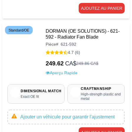
AJOUTEZ AU PANIER
Standard/OE
DORMAN (OE SOLUTIONS) - 621-
592 - Radiator Fan Blade
Pièce
#
621-592
4.7 (6)
249.62
CA$
249
.
86
CA$
Aperçu Rapide
CRAFTMANSHIP
DIMENSIONAL MATCH
High-strength plastic and
Exact OE fit
metal
Ajouter un véhicule pour garantir l'ajustement