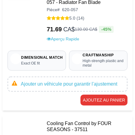
057 - Radiator Fan Blade
Pièce
#
620-057
5.0 (14)
71.69
CA$
-45%
130
.
00
CA$
Aperçu Rapide
CRAFTMANSHIP
DIMENSIONAL MATCH
High-strength plastic and
Exact OE fit
metal
Ajouter un véhicule pour garantir l'ajustement
AJOUTEZ AU PANIER
Cooling Fan Control by FOUR
SEASONS - 37511