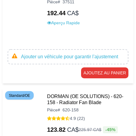
Pièce
#
37511
192.44
CA$
Aperçu Rapide
Ajouter un véhicule pour garantir l'ajustement
AJOUTEZ AU PANIER
Standard/OE
DORMAN (OE SOLUTIONS) - 620-
158 - Radiator Fan Blade
Pièce
#
620-158
4.9 (22)
123.82
CA$
-45%
225
.
97
CA$