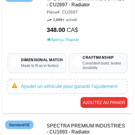
- CU2697 - Radiator
Pièce
#
CU2697
1,000+
acheté
348.00
CA$
Aperçu Rapide
CRAFTMANSHIP
DIMENSIONAL MATCH
Consistent build, tested
Made to fit as in factory
durability
Ajouter un véhicule pour garantir l'ajustement
AJOUTEZ AU PANIER
Standard/OE
SPECTRA PREMIUM INDUSTRIES
- CU1693 - Radiator