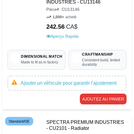
INDUSTRIES - CU13146
Pièce
#
CU13146
1,000+
acheté
242.56
CA$
Aperçu Rapide
CRAFTMANSHIP
DIMENSIONAL MATCH
Consistent build, tested
Made to fit as in factory
durability
Ajouter un véhicule pour garantir l'ajustement
AJOUTEZ AU PANIER
Standard/OE
SPECTRA PREMIUM INDUSTRIES
- CU2101 - Radiator