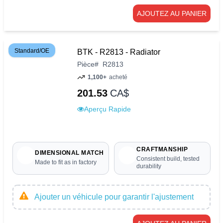
AJOUTEZ AU PANIER
Standard/OE
BTK - R2813 - Radiator
Pièce
#
R2813
1,100+
acheté
201.53
CA$
Aperçu Rapide
CRAFTMANSHIP
DIMENSIONAL MATCH
Consistent build, tested
Made to fit as in factory
durability
Ajouter un véhicule pour garantir l'ajustement