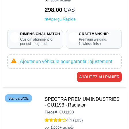
800+
acheté
298.00
CA$
Aperçu Rapide
DIMENSIONAL MATCH
CRAFTMANSHIP
Custom alignment for
Premium welding,
perfect integration
flawless finish
Ajouter un véhicule pour garantir l'ajustement
AJOUTEZ AU PANIER
Standard/OE
SPECTRA PREMIUM INDUSTRIES
- CU1193 - Radiator
Pièce
#
CU1193
4.4 (103)
1,000+
acheté