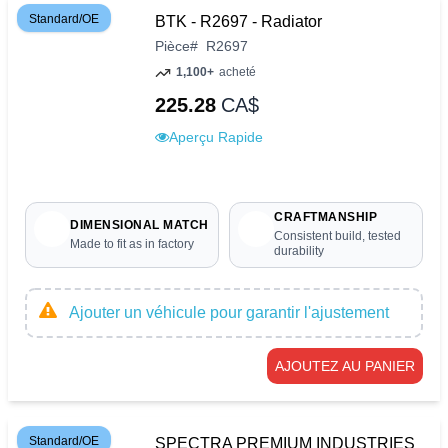
Standard/OE
BTK - R2697 - Radiator
Pièce
#
R2697
1,100+
acheté
225.28
CA$
Aperçu Rapide
CRAFTMANSHIP
DIMENSIONAL MATCH
Consistent build, tested
Made to fit as in factory
durability
Ajouter un véhicule pour garantir l'ajustement
AJOUTEZ AU PANIER
Standard/OE
SPECTRA PREMIUM INDUSTRIES