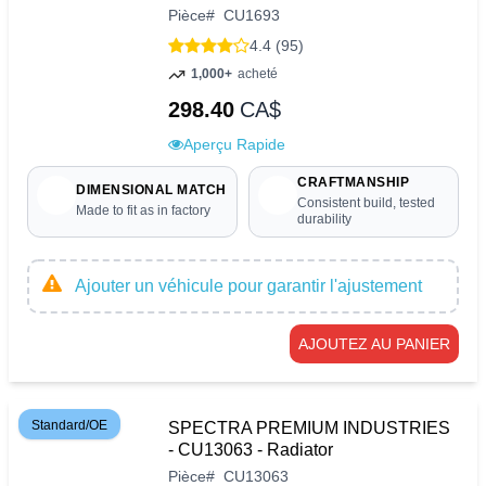
Pièce
#
CU1693
4.4 (95)
1,000+
acheté
298.40
CA$
Aperçu Rapide
CRAFTMANSHIP
DIMENSIONAL MATCH
Consistent build, tested
Made to fit as in factory
durability
Ajouter un véhicule pour garantir l'ajustement
AJOUTEZ AU PANIER
Standard/OE
SPECTRA PREMIUM INDUSTRIES
- CU13063 - Radiator
Pièce
#
CU13063