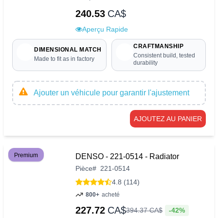
240.53
CA$
Aperçu Rapide
CRAFTMANSHIP
DIMENSIONAL MATCH
Consistent build, tested
Made to fit as in factory
durability
Ajouter un véhicule pour garantir l'ajustement
AJOUTEZ AU PANIER
Premium
DENSO - 221-0514 - Radiator
Pièce
#
221-0514
4.8 (114)
800+
acheté
227.72
CA$
-42%
394
.
37
CA$