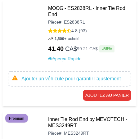
MOOG - ES2838RL - Inner Tie Rod
End
Pièce
#
ES2838RL
4.8 (93)
1,500+
acheté
41.40
CA$
-58%
99
.
21
CA$
Aperçu Rapide
Ajouter un véhicule pour garantir l'ajustement
AJOUTEZ AU PANIER
Premium
Inner Tie Rod End by MEVOTECH -
MES3249RT
Pièce
#
MES3249RT