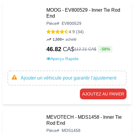
MOOG - EV800529 - Inner Tie Rod
End
Pièce
#
EV800529
4.9 (34)
1,500+
acheté
46.82
CA$
-58%
112
.
21
CA$
Aperçu Rapide
Ajouter un véhicule pour garantir l'ajustement
AJOUTEZ AU PANIER
MEVOTECH - MDS1458 - Inner Tie
Rod End
Pièce
#
MDS1458