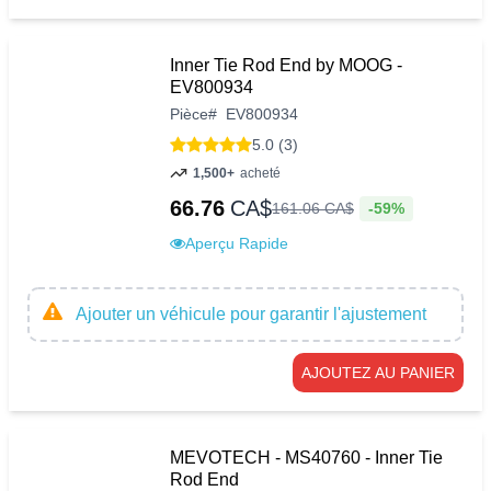
Inner Tie Rod End by MOOG -
EV800934
Pièce
#
EV800934
5.0 (3)
1,500+
acheté
66.76
CA$
-59%
161
.
06
CA$
Aperçu Rapide
Ajouter un véhicule pour garantir l'ajustement
AJOUTEZ AU PANIER
MEVOTECH - MS40760 - Inner Tie
Rod End