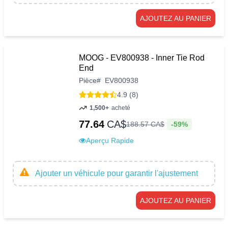
AJOUTEZ AU PANIER
MOOG - EV800938 - Inner Tie Rod
End
Pièce
#
EV800938
4.9 (8)
1,500+
acheté
77.64
CA$
-59%
188
.
57
CA$
Aperçu Rapide
Ajouter un véhicule pour garantir l'ajustement
AJOUTEZ AU PANIER