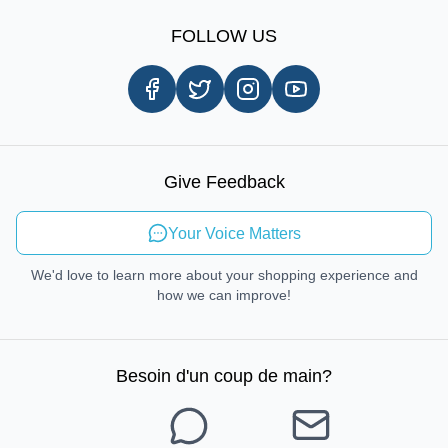
Enregistrement
Notre histoire
Information sur l'expédition
FOLLOW US
Avis client
Livraison le jour même
Carrières
Procédures d'enlèvement en magasin
Droit de réparation
Mobilité durable
Give Feedback
Envoyer des commentaires
Your Voice Matters
We'd love to learn more about your shopping experience and
how we can improve!
Besoin d'un coup de main
?