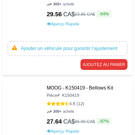
300+
acheté
29.56
CA$
-54%
63
.
85
CA$
Aperçu Rapide
Ajouter un véhicule pour garantir l'ajustement
AJOUTEZ AU PANIER
MOOG - K150419 - Bellows Kit
Pièce
#
K150419
4.8 (12)
300+
acheté
27.64
CA$
-57%
65
.
00
CA$
Aperçu Rapide