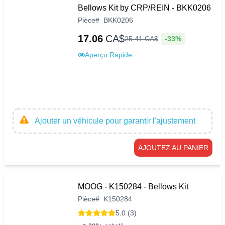
Bellows Kit by CRP/REIN - BKK0206
Pièce
#
BKK0206
17.06
CA$
-33%
25
.
41
CA$
Aperçu Rapide
Ajouter un véhicule pour garantir l'ajustement
AJOUTEZ AU PANIER
MOOG - K150284 - Bellows Kit
Pièce
#
K150284
5.0 (3)