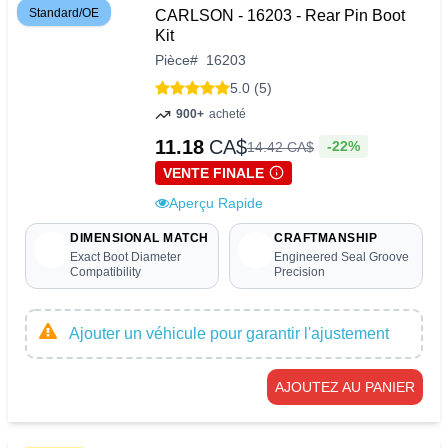
Standard/OE
CARLSON - 16203 - Rear Pin Boot
Kit
Pièce
#
16203
5.0 (5)
900+
acheté
11.18
CA$
-22%
14
.
42
CA$
VENTE FINALE
Aperçu Rapide
DIMENSIONAL MATCH
CRAFTMANSHIP
Exact Boot Diameter
Engineered Seal Groove
Compatibility
Precision
Ajouter un véhicule pour garantir l'ajustement
AJOUTEZ AU PANIER