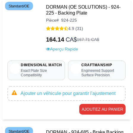
Standard/OE
DORMAN (OE SOLUTIONS) - 924-
225 - Backing Plate
Pièce
#
924-225
4.9 (31)
164.14
CA$
167
.
71
CA$
Aperçu Rapide
DIMENSIONAL MATCH
CRAFTMANSHIP
Exact Plate Size
Engineered Support
Compatibility
Surface Precision
Ajouter un véhicule pour garantir l'ajustement
AJOUTEZ AU PANIER
Standard/OE
DORMAN - 924-685 - Brake Backing