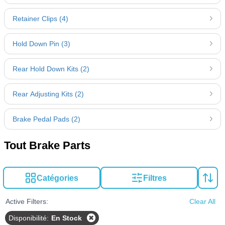
selection of Dodge Ram 1500 brake parts tailored to
your vehicle's specifications for a seamless upgrade.
Retainer Clips (4)
Hold Down Pin (3)
Rear Hold Down Kits (2)
Rear Adjusting Kits (2)
Brake Pedal Pads (2)
Tout Brake Parts
Catégories
Filtres
Active Filters:
Clear All
Disponibilité
:
En Stock