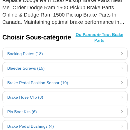
Replace Dodge Ram 1500 Pickup Brake Parts Near
Me. Order Dodge Ram 1500 Pickup Brake Parts
Online & Dodge Ram 1500 Pickup Brake Parts In
Canada. Maintaining optimal brake performance in
your Dodge Ram 1500 Pickup hinges on regular
Ou Parcourir Tout Brake
inspection and prompt replacement of worn
Choisir Sous-catégorie
Parts
components. Detect the need for new brakes by
heeding warning signs such as unusual noises,
Backing Plates (18)
reduced stopping power, or a spongy brake pedal.
Extend the lifespan of your brakes with high-quality
Bleeder Screws (15)
parts and by avoiding aggressive driving habits. When
choosing brake parts, consider the varied offerings
Brake Pedal Position Sensor (10)
like ceramic pads for quieter operation or performance
rotors for enhanced heat dissipation. Always opt for
Brake Hose Clip (8)
durable materials and, for DIY enthusiasts, ensure
you're equipped with the right tools and follow
Pin Boot Kits (6)
manufacturer guidelines for installation to ensure
safety and longevity. Shop with us for a premium
Brake Pedal Bushings (4)