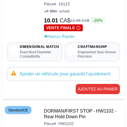
Pièce
#
16123
900+
acheté
10.01
CA$
-20%
12
.
48
CA$
VENTE FINALE
Aperçu Rapide
DIMENSIONAL MATCH
CRAFTMANSHIP
Exact Boot Diameter
Engineered Seal Groove
Compatibility
Precision
Ajouter un véhicule pour garantir l'ajustement
AJOUTEZ AU PANIER
Standard/OE
DORMAN/FIRST STOP - HW1102 -
Rear Hold Down Pin
Pièce
#
HW1102