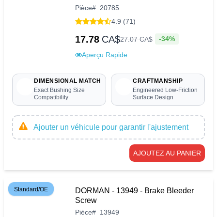
Pièce
#
20785
4.9 (71)
17.78
CA$
-34%
27
.
07
CA$
Aperçu Rapide
DIMENSIONAL MATCH
CRAFTMANSHIP
Exact Bushing Size
Engineered Low-Friction
Compatibility
Surface Design
Ajouter un véhicule pour garantir l'ajustement
AJOUTEZ AU PANIER
Standard/OE
DORMAN - 13949 - Brake Bleeder
Screw
Pièce
#
13949