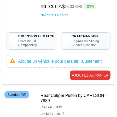
10.73
CA$
-25%
14
.
33
CA$
Aperçu Rapide
DIMENSIONAL MATCH
CRAFTMANSHIP
Exact Pin Fit
Engineered Sliding
Compatibility
Surface Precision
Ajouter un véhicule pour garantir l'ajustement
AJOUTEZ AU PANIER
Standard/OE
Rear Caliper Piston by CARLSON -
7839
Pièce
#
7839
600+
acheté