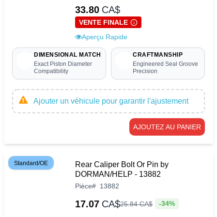
33.80
CA$
VENTE FINALE
Aperçu Rapide
DIMENSIONAL MATCH
CRAFTMANSHIP
Exact Piston Diameter
Engineered Seal Groove
Compatibility
Precision
Ajouter un véhicule pour garantir l'ajustement
AJOUTEZ AU PANIER
Standard/OE
Rear Caliper Bolt Or Pin by
DORMAN/HELP - 13882
Pièce
#
13882
17.07
CA$
-34%
25
.
84
CA$