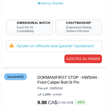
Aperçu Rapide
DIMENSIONAL MATCH
CRAFTMANSHIP
Exact Pin Fit
Engineered Sliding
Compatibility
Surface Precision
Ajouter un véhicule pour garantir l'ajustement
AJOUTEZ AU PANIER
Standard/OE
DORMAN/FIRST STOP - HW5044 -
Front Caliper Bolt Or Pin
Pièce
#
HW5044
1,200+
acheté
9.88
CA$
-42%
17
.
01
CA$