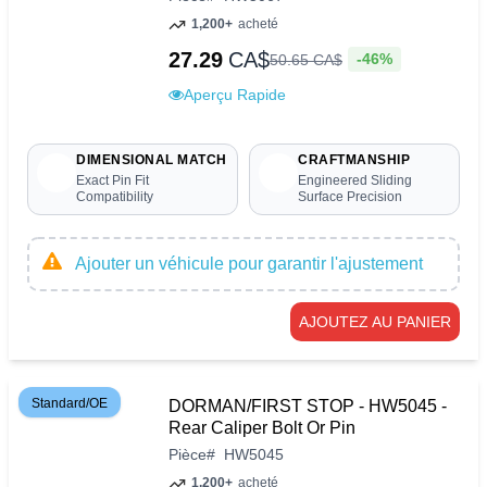
1,200+
acheté
27.29
CA$
-46%
50
.
65
CA$
Aperçu Rapide
DIMENSIONAL MATCH
CRAFTMANSHIP
Exact Pin Fit
Engineered Sliding
Compatibility
Surface Precision
Ajouter un véhicule pour garantir l'ajustement
AJOUTEZ AU PANIER
Standard/OE
DORMAN/FIRST STOP - HW5045 -
Rear Caliper Bolt Or Pin
Pièce
#
HW5045
1,200+
acheté