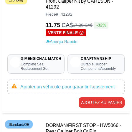
Economy
Front Caliper Kit by CARLSON -
41292
Pièce
#
41292
11.75
CA$
-32%
17
.
29
CA$
VENTE FINALE
Aperçu Rapide
DIMENSIONAL MATCH
CRAFTMANSHIP
Complete Seal
Durable Rubber
Replacement Set
Component Assembly
Ajouter un véhicule pour garantir l'ajustement
AJOUTEZ AU PANIER
Standard/OE
DORMAN/FIRST STOP - HW5066 -
Rear Caliper Bolt Or Pin