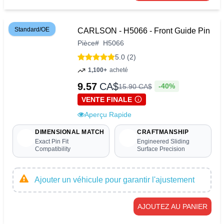
Standard/OE
CARLSON - H5066 - Front Guide Pin
Pièce
#
H5066
5.0 (2)
1,100+
acheté
9.57
CA$
-40%
15
.
90
CA$
VENTE FINALE
Aperçu Rapide
DIMENSIONAL MATCH
CRAFTMANSHIP
Exact Pin Fit
Engineered Sliding
Compatibility
Surface Precision
Ajouter un véhicule pour garantir l'ajustement
AJOUTEZ AU PANIER