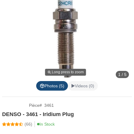
Long press to zoom
1 / 5
Photos (5)
Videos (0)
Pièce
#
3461
DENSO - 3461 - Iridium Plug
(
66
)
In Stock