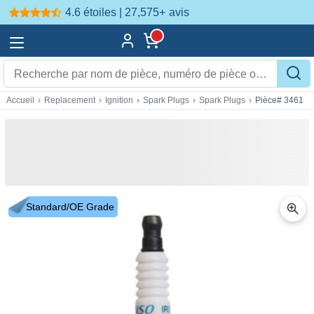
4.6 étoiles | 27,575+
avis
Accueil
›
Replacement
›
Ignition
›
Spark Plugs
›
Spark Plugs
›
Pièce# 3461
Standard/OE Grade