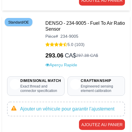
AJOUTEZ AU PANIER
Standard/OE
DENSO - 234-9005 - Fuel To Air Ratio
Sensor
Pièce
#
234-9005
5.0 (103)
293.06
CA$
297
.
38
CA$
Aperçu Rapide
DIMENSIONAL MATCH
CRAFTMANSHIP
Exact thread and
Engineered sensing
connector specification
element calibration
Ajouter un véhicule pour garantir l'ajustement
AJOUTEZ AU PANIER