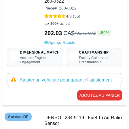
280-0322
Pièce
#
280-0322
4.9 (35)
300+
acheté
202.03
CA$
-50%
401
.
75
CA$
Aperçu Rapide
DIMENSIONAL MATCH
CRAFTMANSHIP
Accurate Engine
Factory Calibrated
Engagement
Craftsmanship
Ajouter un véhicule pour garantir l'ajustement
AJOUTEZ AU PANIER
Standard/OE
DENSO - 234-9119 - Fuel To Air Ratio
Sensor