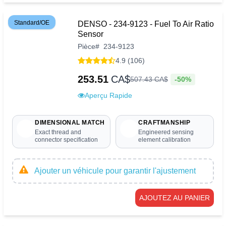
Standard/OE
DENSO - 234-9123 - Fuel To Air Ratio
Sensor
Pièce
#
234-9123
4.9 (106)
253.51
CA$
-50%
507
.
43
CA$
Aperçu Rapide
DIMENSIONAL MATCH
CRAFTMANSHIP
Exact thread and
Engineered sensing
connector specification
element calibration
Ajouter un véhicule pour garantir l'ajustement
AJOUTEZ AU PANIER