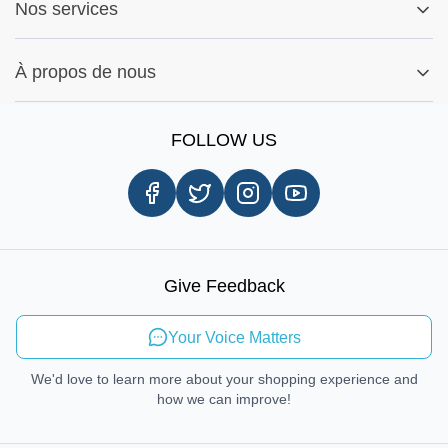
Fitment Guide
Nos services
Politique de garantie
Ma commande
Conseils d'installation
Rechercher par Pièces
Paramètres Des Cookies
Signaler un bug
À propos de nous
Rechercher par Marques
Enregistrement
Notre histoire
Information sur l'expédition
FOLLOW US
Avis client
Livraison le jour même
Carrières
Procédures d'enlèvement en magasin
Droit de réparation
Mobilité durable
Give Feedback
Envoyer des commentaires
Your Voice Matters
We'd love to learn more about your shopping experience and
how we can improve!