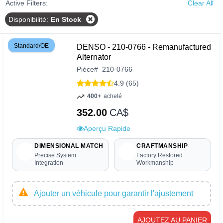
Active Filters:
Clear All
Disponibilité
:
En Stock
Standard/OE
DENSO - 210-0766 - Remanufactured
Alternator
Pièce
#
210-0766
4.9 (65)
400+
acheté
352.00
CA$
Aperçu Rapide
DIMENSIONAL MATCH
CRAFTMANSHIP
Precise System
Factory Restored
Integration
Workmanship
Ajouter un véhicule pour garantir l'ajustement
AJOUTEZ AU PANIER