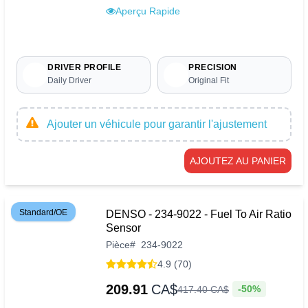
Aperçu Rapide
DRIVER PROFILE
PRECISION
Daily Driver
Original Fit
Ajouter un véhicule pour garantir l'ajustement
AJOUTEZ AU PANIER
Standard/OE
DENSO - 234-9022 - Fuel To Air Ratio
Sensor
Pièce
#
234-9022
4.9 (70)
209.91
CA$
-50%
417
.
40
CA$