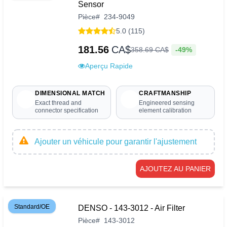
Sensor
Pièce
#
234-9049
5.0 (115)
181.56
CA$
-49%
358
.
69
CA$
Aperçu Rapide
DIMENSIONAL MATCH
CRAFTMANSHIP
Exact thread and
Engineered sensing
connector specification
element calibration
Ajouter un véhicule pour garantir l'ajustement
AJOUTEZ AU PANIER
Standard/OE
DENSO - 143-3012 - Air Filter
Pièce
#
143-3012