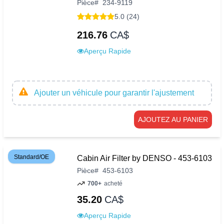
Pièce
#
234-9119
5.0 (24)
216.76
CA$
Aperçu Rapide
Ajouter un véhicule pour garantir l'ajustement
AJOUTEZ AU PANIER
Standard/OE
Cabin Air Filter by DENSO - 453-6103
Pièce
#
453-6103
700+
acheté
35.20
CA$
Aperçu Rapide