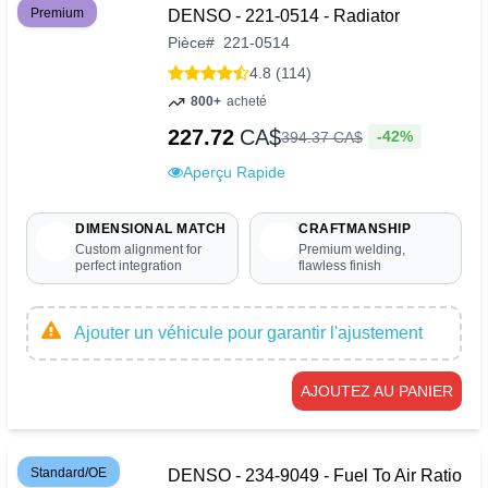
Premium
DENSO - 221-0514 - Radiator
Pièce
#
221-0514
4.8 (114)
800+
acheté
227.72
CA$
-42%
394
.
37
CA$
Aperçu Rapide
DIMENSIONAL MATCH
CRAFTMANSHIP
Custom alignment for
Premium welding,
perfect integration
flawless finish
Ajouter un véhicule pour garantir l'ajustement
AJOUTEZ AU PANIER
Standard/OE
DENSO - 234-9049 - Fuel To Air Ratio