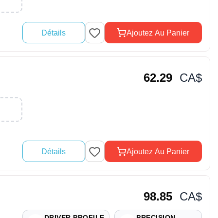
Détails
Ajoutez Au Panier
62.29
CA$
Détails
Ajoutez Au Panier
98.85
CA$
DRIVER PROFILE
PRECISION