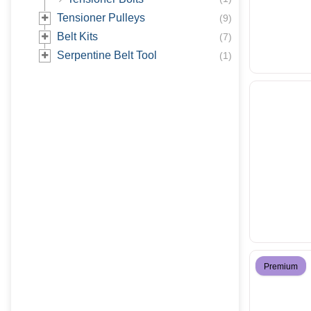
Tensioner Pulleys
(
9
)
Belt Kits
(
7
)
Serpentine Belt Tool
(
1
)
Premium