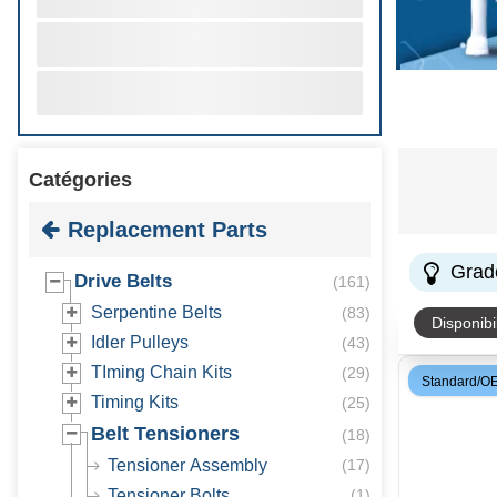
Catégories
Replacement Parts
Grad
Drive Belts
(
161
)
Serpentine Belts
(
83
)
Disponibil
Idler Pulleys
(
43
)
TIming Chain Kits
(
29
)
Standard/O
Timing Kits
(
25
)
Belt Tensioners
(
18
)
Tensioner Assembly
(
17
)
Tensioner Bolts
(
1
)