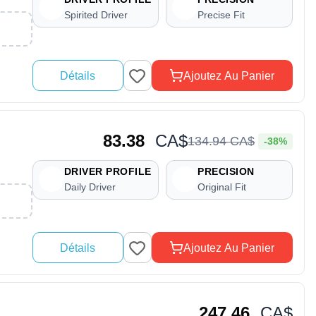
Spirited Driver
Precise Fit
Détails
Ajoutez Au Panier
83.38
CA$
134
.
94
CA$
-38%
DRIVER PROFILE
PRECISION
Daily Driver
Original Fit
Détails
Ajoutez Au Panier
247.46
CA$