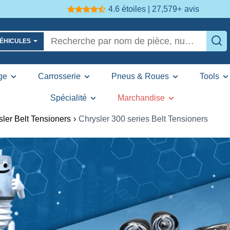
4.6 étoiles | 27,579+
avis
VÉHICULES
ge
Carrosserie
Pneus & Roues
Tools
Spécialité
Marchandise
sler Belt Tensioners
›
Chrysler 300 series Belt Tensioners