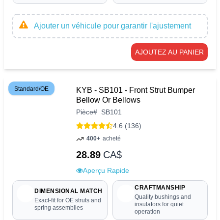
Ajouter un véhicule pour garantir l'ajustement
AJOUTEZ AU PANIER
Standard/OE
KYB - SB101 - Front Strut Bumper
Bellow Or Bellows
Pièce
#
SB101
4.6 (136)
400+
acheté
28.89
CA$
Aperçu Rapide
CRAFTMANSHIP
DIMENSIONAL MATCH
Quality bushings and
Exact-fit for OE struts and
insulators for quiet
spring assemblies
operation