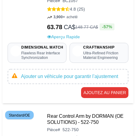
Pièce
#
BC1057
4.8 (25)
3,900+
acheté
63.78
CA$
-57%
148
.
77
CA$
Aperçu Rapide
DIMENSIONAL MATCH
CRAFTMANSHIP
Flawless Rear Interface
Ultra-Refined Friction
Synchronization
Material Engineering
Ajouter un véhicule pour garantir l'ajustement
AJOUTEZ AU PANIER
Standard/OE
Rear Control Arm by DORMAN (OE
SOLUTIONS) - 522-750
Pièce
#
522-750