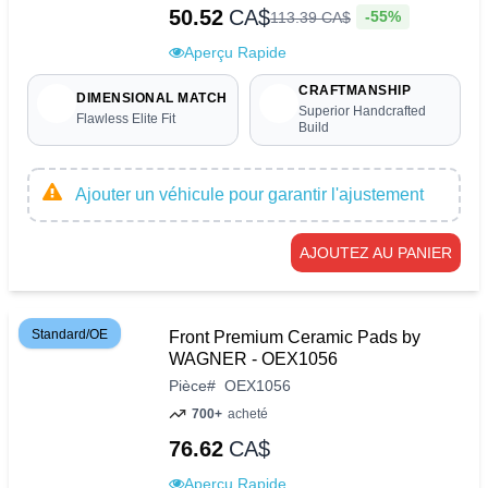
50.52
CA$
-55%
113
.
39
CA$
Aperçu Rapide
CRAFTMANSHIP
DIMENSIONAL MATCH
Superior Handcrafted
Flawless Elite Fit
Build
Ajouter un véhicule pour garantir l'ajustement
AJOUTEZ AU PANIER
Standard/OE
Front Premium Ceramic Pads by
WAGNER - OEX1056
Pièce
#
OEX1056
700+
acheté
76.62
CA$
Aperçu Rapide