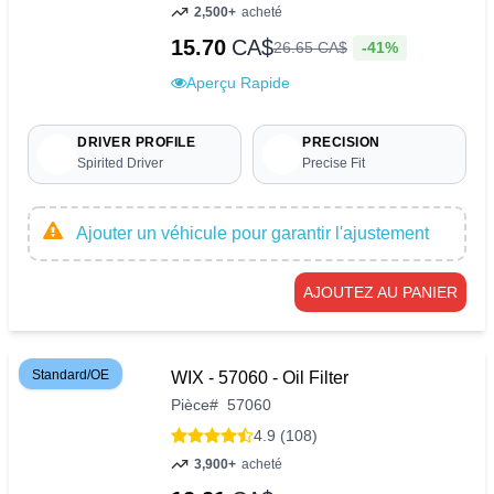
2,500+
acheté
15.70
CA$
-41%
26
.
65
CA$
Aperçu Rapide
DRIVER PROFILE
PRECISION
Spirited Driver
Precise Fit
Ajouter un véhicule pour garantir l'ajustement
AJOUTEZ AU PANIER
Standard/OE
WIX - 57060 - Oil Filter
Pièce
#
57060
4.9 (108)
3,900+
acheté