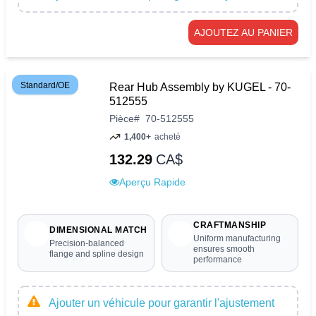
AJOUTEZ AU PANIER
Standard/OE
Rear Hub Assembly by KUGEL - 70-
512555
Pièce
#
70-512555
1,400+
acheté
132.29
CA$
Aperçu Rapide
CRAFTMANSHIP
DIMENSIONAL MATCH
Uniform manufacturing
Precision-balanced
ensures smooth
flange and spline design
performance
Ajouter un véhicule pour garantir l'ajustement