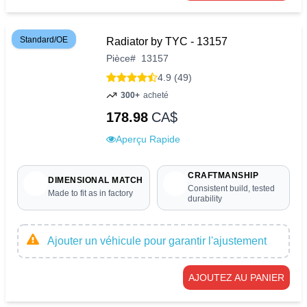
Standard/OE
Radiator by TYC - 13157
Pièce
#
13157
4.9 (49)
300+
acheté
178.98
CA$
Aperçu Rapide
CRAFTMANSHIP
DIMENSIONAL MATCH
Consistent build, tested
Made to fit as in factory
durability
Ajouter un véhicule pour garantir l'ajustement
AJOUTEZ AU PANIER