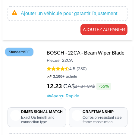
Ajouter un véhicule pour garantir l'ajustement
AJOUTEZ AU PANIER
Standard/OE
BOSCH - 22CA - Beam Wiper Blade
Pièce
#
22CA
4.5 (230)
3,100+
acheté
12.23
CA$
-55%
27
.
34
CA$
Aperçu Rapide
DIMENSIONAL MATCH
CRAFTMANSHIP
Exact OE length and
Corrosion-resistant steel
connection type
frame construction