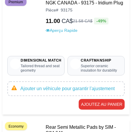
Premium
NGK CANADA - 93175 - Iridium Plug
Pièce
#
93175
11.00
CA$
-49%
21
.
58
CA$
Aperçu Rapide
DIMENSIONAL MATCH
CRAFTMANSHIP
Tailored thread and seat
Superior ceramic
geometry
insulation for durability
Ajouter un véhicule pour garantir l'ajustement
AJOUTEZ AU PANIER
Economy
Rear Semi Metallic Pads by SIM -