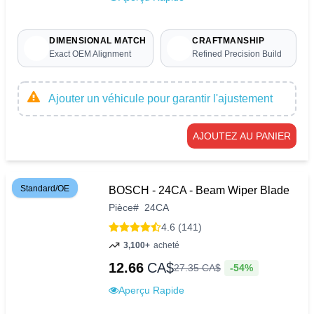
DIMENSIONAL MATCH
CRAFTMANSHIP
Exact OEM Alignment
Refined Precision Build
Ajouter un véhicule pour garantir l'ajustement
AJOUTEZ AU PANIER
Standard/OE
BOSCH - 24CA - Beam Wiper Blade
Pièce
#
24CA
4.6 (141)
3,100+
acheté
12.66
CA$
-54%
27
.
35
CA$
Aperçu Rapide