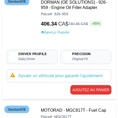
Standard/OE
DORMAN (OE SOLUTIONS) - 926-
959 - Engine Oil Filter Adapter
Pièce
#
926-959
406.34
CA$
-45%
740
.
45
CA$
Aperçu Rapide
DRIVER PROFILE
PRECISION
Daily Driver
Original Fit
Ajouter un véhicule pour garantir l'ajustement
AJOUTEZ AU PANIER
Standard/OE
MOTORAD - MGC817T - Fuel Cap
Pièce
#
MGC817T