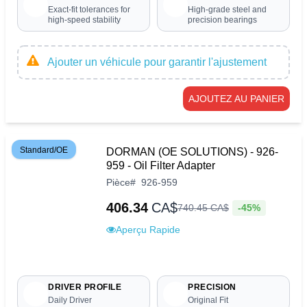
Exact-fit tolerances for
High-grade steel and
high-speed stability
precision bearings
Ajouter un véhicule pour garantir l'ajustement
AJOUTEZ AU PANIER
Standard/OE
DORMAN (OE SOLUTIONS) - 926-
959 - Oil Filter Adapter
Pièce
#
926-959
406.34
CA$
-45%
740
.
45
CA$
Aperçu Rapide
DRIVER PROFILE
PRECISION
Daily Driver
Original Fit