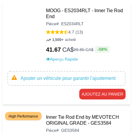
MOOG - ES2034RLT - Inner Tie Rod
End
Pièce
#
ES2034RLT
4.7 (13)
1,500+
acheté
41.67
CA$
-58%
99
.
85
CA$
Aperçu Rapide
Ajouter un véhicule pour garantir l'ajustement
AJOUTEZ AU PANIER
High Performance
Inner Tie Rod End by MEVOTECH
ORIGINAL GRADE - GES3584
Pièce
#
GES3584