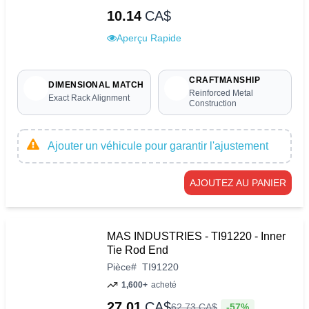
10.14
CA$
Aperçu Rapide
CRAFTMANSHIP
DIMENSIONAL MATCH
Reinforced Metal
Exact Rack Alignment
Construction
Ajouter un véhicule pour garantir l'ajustement
AJOUTEZ AU PANIER
MAS INDUSTRIES - TI91220 - Inner
Tie Rod End
Pièce
#
TI91220
1,600+
acheté
27.01
CA$
-57%
62
.
73
CA$