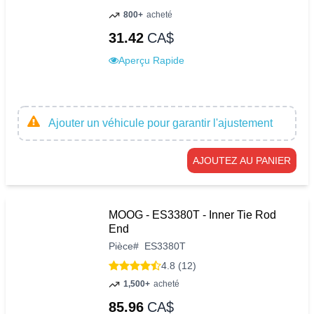
800+
acheté
31.42
CA$
Aperçu Rapide
Ajouter un véhicule pour garantir l'ajustement
AJOUTEZ AU PANIER
MOOG - ES3380T - Inner Tie Rod
End
Pièce
#
ES3380T
4.8 (12)
1,500+
acheté
85.96
CA$