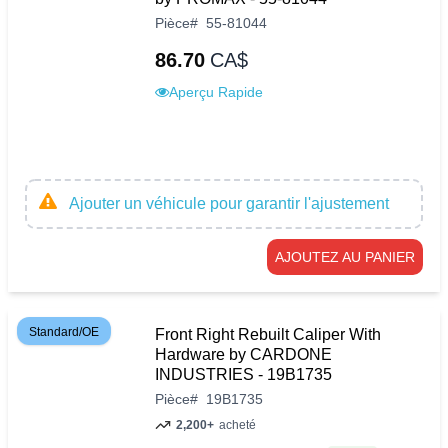
Pièce
#
55-81044
86.70
CA$
Aperçu Rapide
Ajouter un véhicule pour garantir l'ajustement
AJOUTEZ AU PANIER
Standard/OE
Front Right Rebuilt Caliper With
Hardware by CARDONE
INDUSTRIES - 19B1735
Pièce
#
19B1735
2,200+
acheté