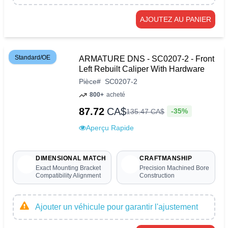
AJOUTEZ AU PANIER
Standard/OE
ARMATURE DNS - SC0207-2 - Front
Left Rebuilt Caliper With Hardware
Pièce
#
SC0207-2
800+
acheté
87.72
CA$
-35%
135
.
47
CA$
Aperçu Rapide
DIMENSIONAL MATCH
CRAFTMANSHIP
Exact Mounting Bracket
Precision Machined Bore
Compatibility Alignment
Construction
Ajouter un véhicule pour garantir l'ajustement