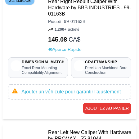
Standard/OE
Rear Right Rebuilt Caliper With
Hardware by BBB INDUSTRIES - 99-
01163B
Pièce
#
99-01163B
1,200+
acheté
145.08
CA$
Aperçu Rapide
DIMENSIONAL MATCH
CRAFTMANSHIP
Exact Rear Mounting
Precision Machined Bore
Compatibility Alignment
Construction
Ajouter un véhicule pour garantir l'ajustement
AJOUTEZ AU PANIER
Rear Left New Caliper With Hardware
by PROMAX - 55-81044