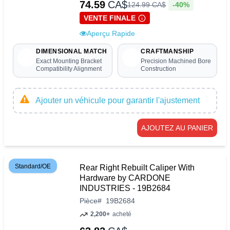
74.59
CA$
-40%
124
.
99
CA$
VENTE FINALE
Aperçu Rapide
DIMENSIONAL MATCH
CRAFTMANSHIP
Exact Mounting Bracket
Precision Machined Bore
Compatibility Alignment
Construction
Ajouter un véhicule pour garantir l'ajustement
AJOUTEZ AU PANIER
Standard/OE
Rear Right Rebuilt Caliper With
Hardware by CARDONE
INDUSTRIES - 19B2684
Pièce
#
19B2684
2,200+
acheté