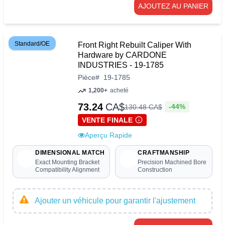
AJOUTEZ AU PANIER
Standard/OE
Front Right Rebuilt Caliper With
Hardware by CARDONE
INDUSTRIES - 19-1785
Pièce
#
19-1785
1,200+
acheté
73.24
CA$
-44%
130
.
48
CA$
VENTE FINALE
Aperçu Rapide
DIMENSIONAL MATCH
CRAFTMANSHIP
Exact Mounting Bracket
Precision Machined Bore
Compatibility Alignment
Construction
Ajouter un véhicule pour garantir l'ajustement