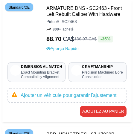
Standard/OE
ARMATURE DNS - SC2463 - Front
Left Rebuilt Caliper With Hardware
Pièce
#
SC2463
800+
acheté
88.70
CA$
-35%
136
.
97
CA$
Aperçu Rapide
DIMENSIONAL MATCH
CRAFTMANSHIP
Exact Mounting Bracket
Precision Machined Bore
Compatibility Alignment
Construction
Ajouter un véhicule pour garantir l'ajustement
AJOUTEZ AU PANIER
Standard/OE