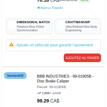
70.16
CA$
108
.
36
CA$
Aperçu Rapide
DIMENSIONAL MATCH
CRAFTMANSHIP
Flawless Rear Piston
Ultra-Refined Alloy Body
Synchronization
Engineering
Ajouter un véhicule pour garantir l'ajustement
AJOUTEZ AU PANIER
Standard/OE
BBB INDUSTRIES - 99-01905B -
Disc Brake Caliper
Pièce
#
99-01905B
1,600+
acheté
99.29
CA$