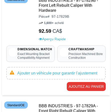
BBB INDUSTRIES - 97-17829B -
Front Left Rebuilt Caliper With
Hardware
Pièce
#
97-17829B
1,600+
acheté
92.59
CA$
Aperçu Rapide
DIMENSIONAL MATCH
CRAFTMANSHIP
Exact Mounting Bracket
Precision Machined Bore
Compatibility Alignment
Construction
Ajouter un véhicule pour garantir l'ajustement
AJOUTEZ AU PANIER
Standard/OE
BBB INDUSTRIES - 97-17829A -
Front Right Rebuilt Caliper With