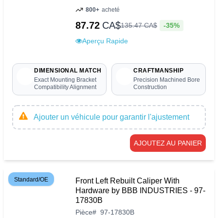
800+
acheté
87.72
CA$
-35%
135
.
47
CA$
Aperçu Rapide
DIMENSIONAL MATCH
CRAFTMANSHIP
Exact Mounting Bracket
Precision Machined Bore
Compatibility Alignment
Construction
Ajouter un véhicule pour garantir l'ajustement
AJOUTEZ AU PANIER
Standard/OE
Front Left Rebuilt Caliper With
Hardware by BBB INDUSTRIES - 97-
17830B
Pièce
#
97-17830B