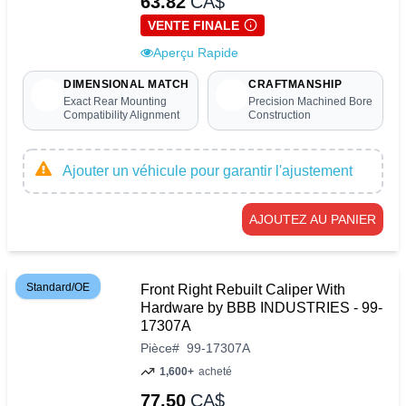
63.82
CA$
VENTE FINALE
Aperçu Rapide
DIMENSIONAL MATCH
CRAFTMANSHIP
Exact Rear Mounting
Precision Machined Bore
Compatibility Alignment
Construction
Ajouter un véhicule pour garantir l'ajustement
AJOUTEZ AU PANIER
Standard/OE
Front Right Rebuilt Caliper With
Hardware by BBB INDUSTRIES - 99-
17307A
Pièce
#
99-17307A
1,600+
acheté
77.50
CA$