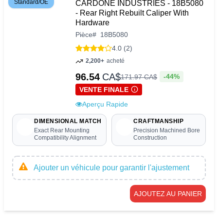
Standard/OE
CARDONE INDUSTRIES - 18B5080
- Rear Right Rebuilt Caliper With
Hardware
Pièce
#
18B5080
4.0 (2)
2,200+
acheté
96.54
CA$
-44%
171
.
97
CA$
VENTE FINALE
Aperçu Rapide
DIMENSIONAL MATCH
CRAFTMANSHIP
Exact Rear Mounting
Precision Machined Bore
Compatibility Alignment
Construction
Ajouter un véhicule pour garantir l'ajustement
AJOUTEZ AU PANIER