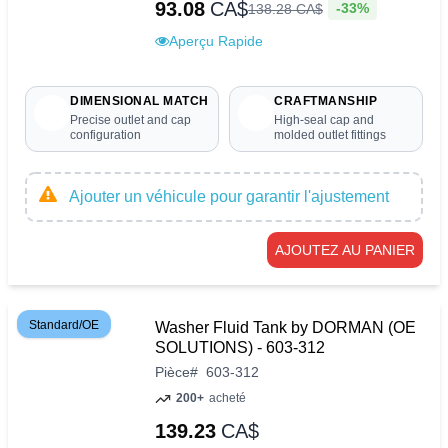
93.08
CA$
-33%
138
.
28
CA$
Aperçu Rapide
DIMENSIONAL MATCH
CRAFTMANSHIP
Precise outlet and cap
High-seal cap and
configuration
molded outlet fittings
Ajouter un véhicule pour garantir l'ajustement
AJOUTEZ AU PANIER
Standard/OE
Washer Fluid Tank by DORMAN (OE
SOLUTIONS) - 603-312
Pièce
#
603-312
200+
acheté
139.23
CA$