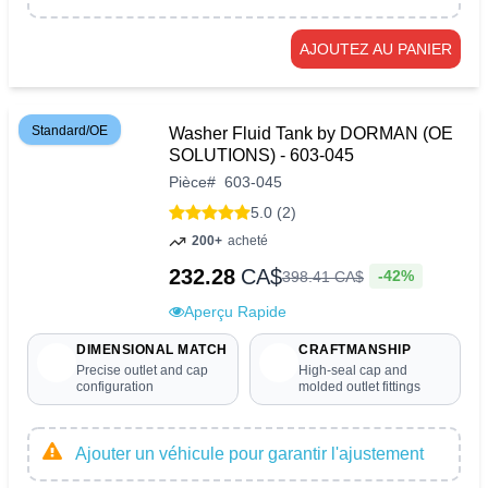
AJOUTEZ AU PANIER
Standard/OE
Washer Fluid Tank by DORMAN (OE
SOLUTIONS) - 603-045
Pièce
#
603-045
5.0 (2)
200+
acheté
232.28
CA$
-42%
398
.
41
CA$
Aperçu Rapide
DIMENSIONAL MATCH
CRAFTMANSHIP
Precise outlet and cap
High-seal cap and
configuration
molded outlet fittings
Ajouter un véhicule pour garantir l'ajustement