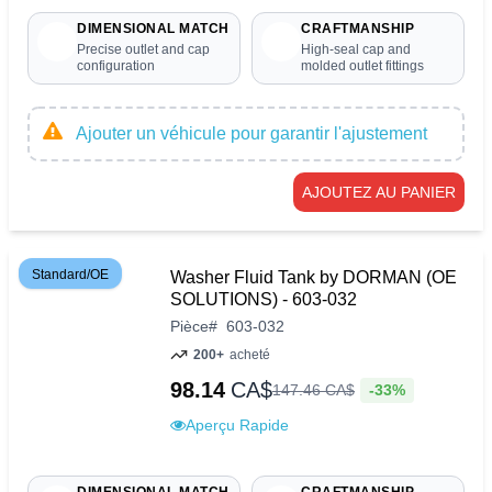
DIMENSIONAL MATCH
CRAFTMANSHIP
Precise outlet and cap
High-seal cap and
configuration
molded outlet fittings
Ajouter un véhicule pour garantir l'ajustement
AJOUTEZ AU PANIER
Standard/OE
Washer Fluid Tank by DORMAN (OE
SOLUTIONS) - 603-032
Pièce
#
603-032
200+
acheté
98.14
CA$
-33%
147
.
46
CA$
Aperçu Rapide
DIMENSIONAL MATCH
CRAFTMANSHIP