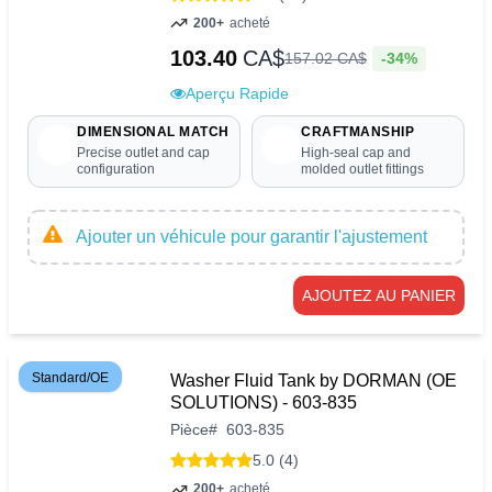
200+
acheté
103.40
CA$
-34%
157
.
02
CA$
Aperçu Rapide
DIMENSIONAL MATCH
CRAFTMANSHIP
Precise outlet and cap
High-seal cap and
configuration
molded outlet fittings
Ajouter un véhicule pour garantir l'ajustement
AJOUTEZ AU PANIER
Standard/OE
Washer Fluid Tank by DORMAN (OE
SOLUTIONS) - 603-835
Pièce
#
603-835
5.0 (4)
200+
acheté