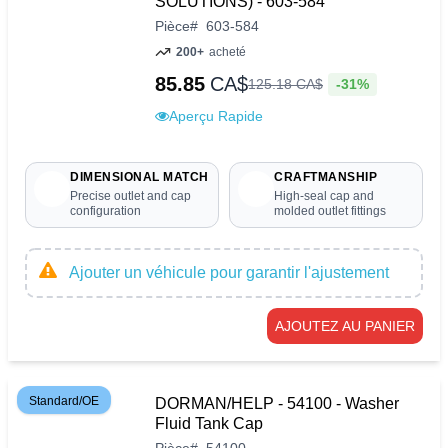
SOLUTIONS) - 603-584
Pièce
#
603-584
200+
acheté
85.85
CA$
-31%
125
.
18
CA$
Aperçu Rapide
DIMENSIONAL MATCH
CRAFTMANSHIP
Precise outlet and cap
High-seal cap and
configuration
molded outlet fittings
Ajouter un véhicule pour garantir l'ajustement
AJOUTEZ AU PANIER
Standard/OE
DORMAN/HELP - 54100 - Washer
Fluid Tank Cap
Pièce
#
54100