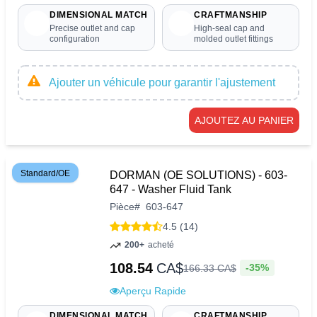
DIMENSIONAL MATCH
CRAFTMANSHIP
Precise outlet and cap
High-seal cap and
configuration
molded outlet fittings
Ajouter un véhicule pour garantir l'ajustement
AJOUTEZ AU PANIER
Standard/OE
DORMAN (OE SOLUTIONS) - 603-
647 - Washer Fluid Tank
Pièce
#
603-647
4.5 (14)
200+
acheté
108.54
CA$
-35%
166
.
33
CA$
Aperçu Rapide
DIMENSIONAL MATCH
CRAFTMANSHIP