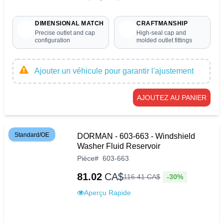
DIMENSIONAL MATCH
CRAFTMANSHIP
Precise outlet and cap
High-seal cap and
configuration
molded outlet fittings
Ajouter un véhicule pour garantir l'ajustement
AJOUTEZ AU PANIER
Standard/OE
DORMAN - 603-663 - Windshield
Washer Fluid Reservoir
Pièce
#
603-663
81.02
CA$
-30%
116
.
41
CA$
Aperçu Rapide