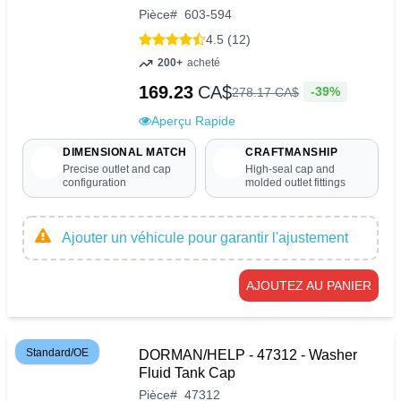
Pièce
#
603-594
4.5 (12)
200+
acheté
169.23
CA$
-39%
278
.
17
CA$
Aperçu Rapide
DIMENSIONAL MATCH
CRAFTMANSHIP
Precise outlet and cap
High-seal cap and
configuration
molded outlet fittings
Ajouter un véhicule pour garantir l'ajustement
AJOUTEZ AU PANIER
Standard/OE
DORMAN/HELP - 47312 - Washer
Fluid Tank Cap
Pièce
#
47312