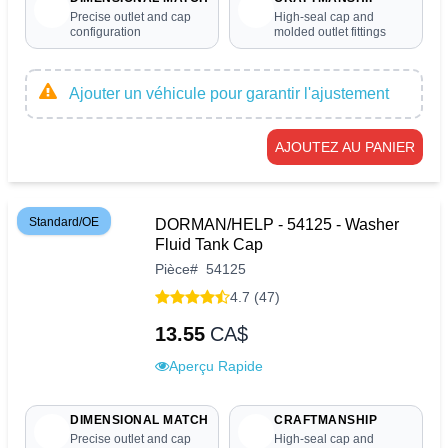
Precise outlet and cap
High-seal cap and
configuration
molded outlet fittings
Ajouter un véhicule pour garantir l'ajustement
AJOUTEZ AU PANIER
Standard/OE
DORMAN/HELP - 54125 - Washer
Fluid Tank Cap
Pièce
#
54125
4.7 (47)
13.55
CA$
Aperçu Rapide
DIMENSIONAL MATCH
CRAFTMANSHIP
Precise outlet and cap
High-seal cap and