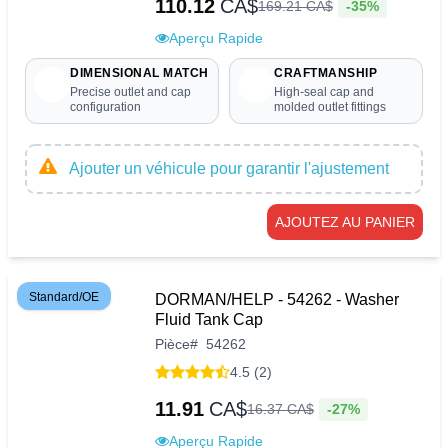
110.12
CA$
-35%
169
.
21
CA$
Aperçu Rapide
DIMENSIONAL MATCH
CRAFTMANSHIP
Precise outlet and cap
High-seal cap and
configuration
molded outlet fittings
Ajouter un véhicule pour garantir l'ajustement
AJOUTEZ AU PANIER
Standard/OE
DORMAN/HELP - 54262 - Washer
Fluid Tank Cap
Pièce
#
54262
4.5 (2)
11.91
CA$
-27%
16
.
37
CA$
Aperçu Rapide