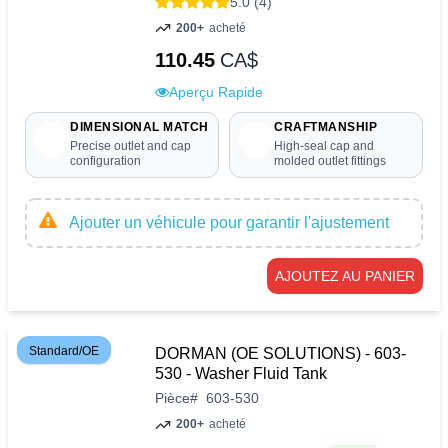
5.0 (4)
200+
acheté
110.45
CA$
Aperçu Rapide
DIMENSIONAL MATCH
CRAFTMANSHIP
Precise outlet and cap
High-seal cap and
configuration
molded outlet fittings
Ajouter un véhicule pour garantir l'ajustement
AJOUTEZ AU PANIER
Standard/OE
DORMAN (OE SOLUTIONS) - 603-
530 - Washer Fluid Tank
Pièce
#
603-530
200+
acheté