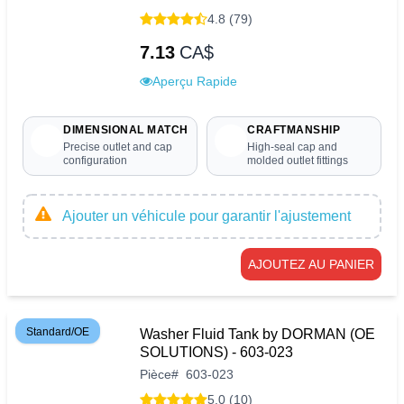
4.8 (79)
7.13
CA$
Aperçu Rapide
DIMENSIONAL MATCH
CRAFTMANSHIP
Precise outlet and cap
High-seal cap and
configuration
molded outlet fittings
Ajouter un véhicule pour garantir l'ajustement
AJOUTEZ AU PANIER
Standard/OE
Washer Fluid Tank by DORMAN (OE
SOLUTIONS) - 603-023
Pièce
#
603-023
5.0 (10)