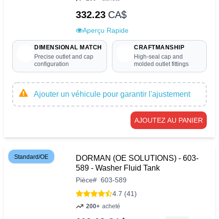
332.23
CA$
Aperçu Rapide
DIMENSIONAL MATCH
CRAFTMANSHIP
Precise outlet and cap
High-seal cap and
configuration
molded outlet fittings
Ajouter un véhicule pour garantir l'ajustement
AJOUTEZ AU PANIER
Standard/OE
DORMAN (OE SOLUTIONS) - 603-
589 - Washer Fluid Tank
Pièce
#
603-589
4.7 (41)
200+
acheté