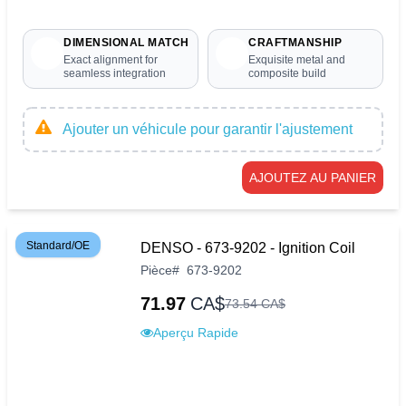
DIMENSIONAL MATCH
CRAFTMANSHIP
Exact alignment for
Exquisite metal and
seamless integration
composite build
Ajouter un véhicule pour garantir l'ajustement
AJOUTEZ AU PANIER
Standard/OE
DENSO - 673-9202 - Ignition Coil
Pièce
#
673-9202
71.97
CA$
73
.
54
CA$
Aperçu Rapide