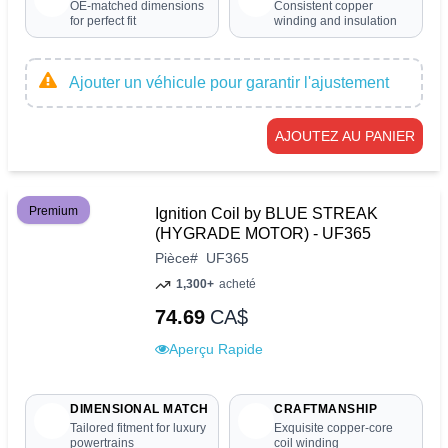
OE-matched dimensions
Consistent copper
for perfect fit
winding and insulation
Ajouter un véhicule pour garantir l'ajustement
AJOUTEZ AU PANIER
Premium
Ignition Coil by BLUE STREAK
(HYGRADE MOTOR) - UF365
Pièce
#
UF365
1,300+
acheté
74.69
CA$
Aperçu Rapide
DIMENSIONAL MATCH
CRAFTMANSHIP
Tailored fitment for luxury
Exquisite copper-core
powertrains
coil winding