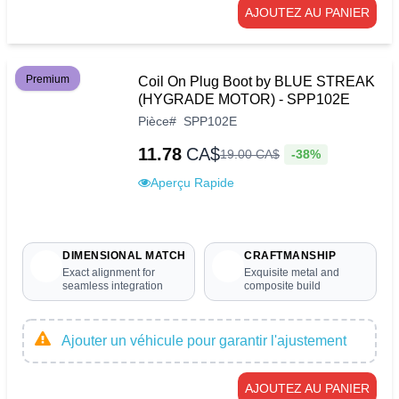
AJOUTEZ AU PANIER
Premium
Coil On Plug Boot by BLUE STREAK
(HYGRADE MOTOR) - SPP102E
Pièce
#
SPP102E
11.78
CA$
-38%
19
.
00
CA$
Aperçu Rapide
DIMENSIONAL MATCH
CRAFTMANSHIP
Exact alignment for
Exquisite metal and
seamless integration
composite build
Ajouter un véhicule pour garantir l'ajustement
AJOUTEZ AU PANIER