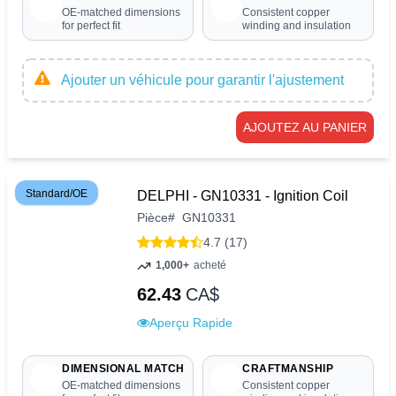
OE-matched dimensions
Consistent copper
for perfect fit
winding and insulation
Ajouter un véhicule pour garantir l'ajustement
AJOUTEZ AU PANIER
Standard/OE
DELPHI - GN10331 - Ignition Coil
Pièce
#
GN10331
4.7 (17)
1,000+
acheté
62.43
CA$
Aperçu Rapide
DIMENSIONAL MATCH
CRAFTMANSHIP
OE-matched dimensions
Consistent copper