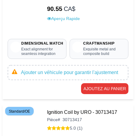
90.55
CA$
Aperçu Rapide
DIMENSIONAL MATCH
CRAFTMANSHIP
Exact alignment for
Exquisite metal and
seamless integration
composite build
Ajouter un véhicule pour garantir l'ajustement
AJOUTEZ AU PANIER
Standard/OE
Ignition Coil by URO - 30713417
Pièce
#
30713417
5.0 (1)