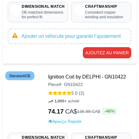
DIMENSIONAL MATCH
CRAFTMANSHIP
OE-matched dimensions
Consistent copper
for perfect fit
winding and insulation
Ajouter un véhicule pour garantir l'ajustement
AJOUTEZ AU PANIER
Standard/OE
Ignition Coil by DELPHI - GN10422
Pièce
#
GN10422
5.0 (2)
1,000+
acheté
74.17
CA$
-46%
136
.
88
CA$
Aperçu Rapide
DIMENSIONAL MATCH
CRAFTMANSHIP