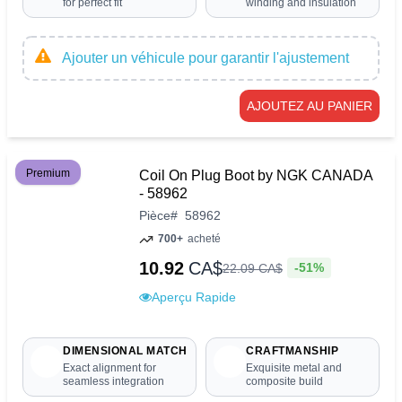
for perfect fit
winding and insulation
Ajouter un véhicule pour garantir l'ajustement
AJOUTEZ AU PANIER
Premium
Coil On Plug Boot by NGK CANADA
- 58962
Pièce
#
58962
700+
acheté
10.92
CA$
-51%
22
.
09
CA$
Aperçu Rapide
DIMENSIONAL MATCH
CRAFTMANSHIP
Exact alignment for
Exquisite metal and
seamless integration
composite build