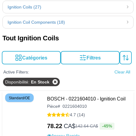
Ignition Coils (27)
Ignition Coil Components (18)
Tout Ignition Coils
Catégories
Filtres
Active Filters:
Clear All
Disponibilité
:
En Stock
Standard/OE
BOSCH - 0221604010 - Ignition Coil
Pièce
#
0221604010
4.7 (14)
78.22
CA$
-45%
142
.
64
CA$
Aperçu Rapide