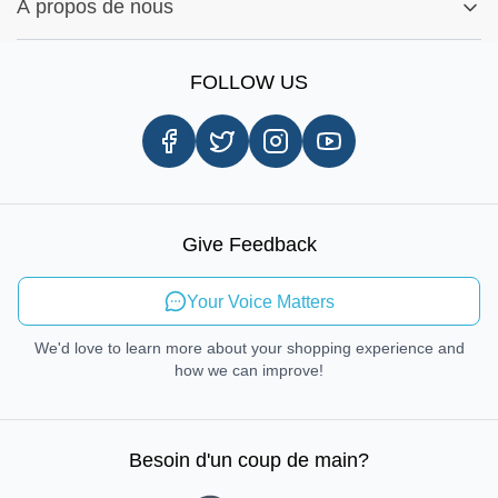
Signaler un bug
À propos de nous
Rechercher par Marques
Enregistrement
Notre histoire
Information sur l'expédition
FOLLOW US
Avis client
Livraison le jour même
Carrières
Procédures d'enlèvement en magasin
Droit de réparation
Mobilité durable
Give Feedback
Envoyer des commentaires
Your Voice Matters
We'd love to learn more about your shopping experience and
how we can improve!
Besoin d'un coup de main
?