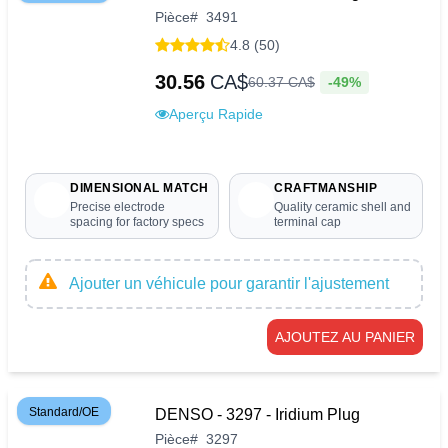
Pièce
#
3491
4.8 (50)
30.56
CA$
-49%
60
.
37
CA$
Aperçu Rapide
DIMENSIONAL MATCH
CRAFTMANSHIP
Precise electrode
Quality ceramic shell and
spacing for factory specs
terminal cap
Ajouter un véhicule pour garantir l'ajustement
AJOUTEZ AU PANIER
Standard/OE
DENSO - 3297 - Iridium Plug
Pièce
#
3297