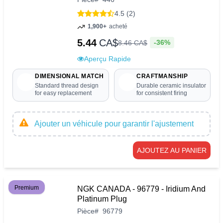
4.5 (2)
1,900+
acheté
5.44
CA$
-36%
8
.
46
CA$
Aperçu Rapide
DIMENSIONAL MATCH
CRAFTMANSHIP
Standard thread design
Durable ceramic insulator
for easy replacement
for consistent firing
Ajouter un véhicule pour garantir l'ajustement
AJOUTEZ AU PANIER
Premium
NGK CANADA - 96779 - Iridium And
Platinum Plug
Pièce
#
96779