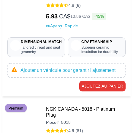
4.8 (6)
5.93
CA$
-45%
10
.
86
CA$
Aperçu Rapide
DIMENSIONAL MATCH
CRAFTMANSHIP
Tailored thread and seat
Superior ceramic
geometry
insulation for durability
Ajouter un véhicule pour garantir l'ajustement
AJOUTEZ AU PANIER
Premium
NGK CANADA - 5018 - Platinum
Plug
Pièce
#
5018
4.9 (81)