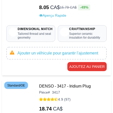
8.05
CA$
-49%
15
.
79
CA$
Aperçu Rapide
DIMENSIONAL MATCH
CRAFTMANSHIP
Tailored thread and seat
Superior ceramic
geometry
insulation for durability
Ajouter un véhicule pour garantir l'ajustement
AJOUTEZ AU PANIER
Standard/OE
DENSO - 3417 - Iridium Plug
Pièce
#
3417
4.9 (97)
18.74
CA$