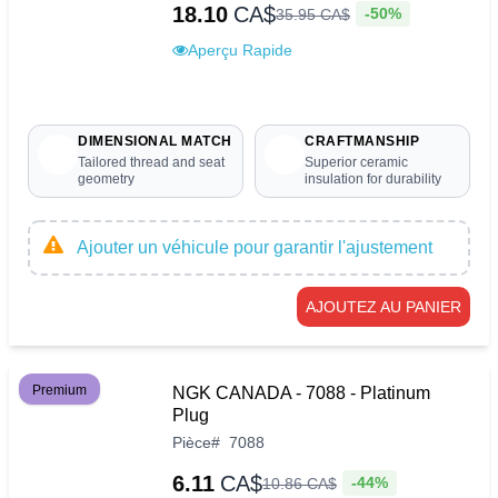
18.10
CA$
-50%
35
.
95
CA$
Aperçu Rapide
DIMENSIONAL MATCH
CRAFTMANSHIP
Tailored thread and seat
Superior ceramic
geometry
insulation for durability
Ajouter un véhicule pour garantir l'ajustement
AJOUTEZ AU PANIER
Premium
NGK CANADA - 7088 - Platinum
Plug
Pièce
#
7088
6.11
CA$
-44%
10
.
86
CA$