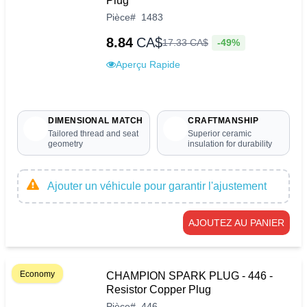
Plug
Pièce
#
1483
8.84
CA$
-49%
17
.
33
CA$
Aperçu Rapide
DIMENSIONAL MATCH
CRAFTMANSHIP
Tailored thread and seat
Superior ceramic
geometry
insulation for durability
Ajouter un véhicule pour garantir l'ajustement
AJOUTEZ AU PANIER
Economy
CHAMPION SPARK PLUG - 446 -
Resistor Copper Plug
Pièce
#
446