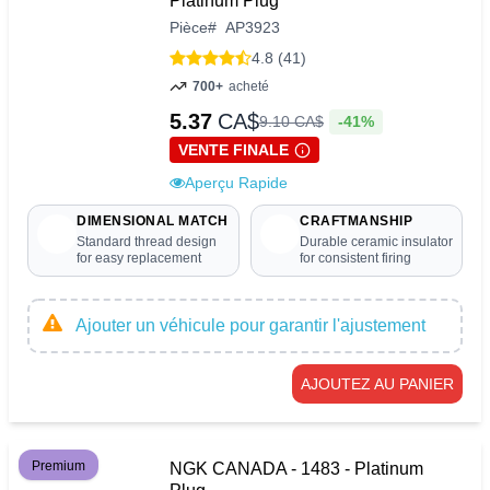
Platinum Plug
Pièce
#
AP3923
4.8 (41)
700+
acheté
5.37
CA$
-41%
9
.
10
CA$
VENTE FINALE
Aperçu Rapide
DIMENSIONAL MATCH
CRAFTMANSHIP
Standard thread design
Durable ceramic insulator
for easy replacement
for consistent firing
Ajouter un véhicule pour garantir l'ajustement
AJOUTEZ AU PANIER
Premium
NGK CANADA - 1483 - Platinum