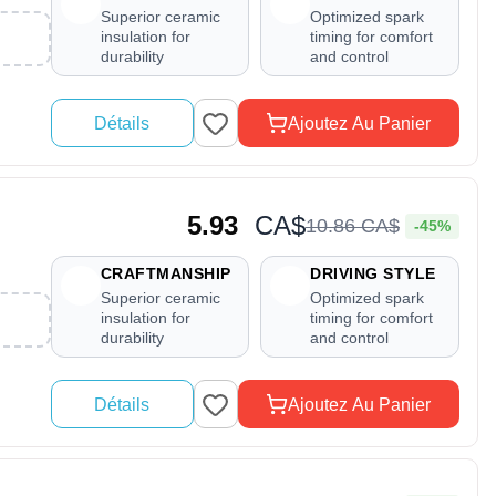
Superior ceramic
Optimized spark
insulation for
timing for comfort
durability
and control
Détails
Ajoutez Au Panier
5.93
CA$
10
.
86
CA$
-45%
CRAFTMANSHIP
DRIVING STYLE
Superior ceramic
Optimized spark
insulation for
timing for comfort
durability
and control
Détails
Ajoutez Au Panier