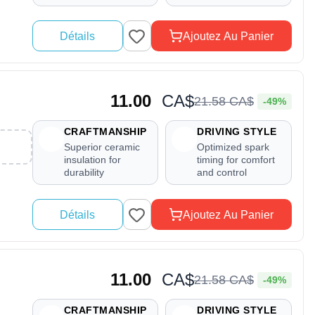
Détails
Ajoutez Au Panier
11.00
CA$
21
.
58
CA$
-49%
CRAFTMANSHIP
DRIVING STYLE
Superior ceramic
Optimized spark
insulation for
timing for comfort
durability
and control
Détails
Ajoutez Au Panier
11.00
CA$
21
.
58
CA$
-49%
CRAFTMANSHIP
DRIVING STYLE