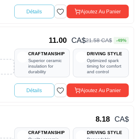
Détails
Ajoutez Au Panier
11.00
CA$
21
.
58
CA$
-49%
CRAFTMANSHIP
DRIVING STYLE
Superior ceramic
Optimized spark
insulation for
timing for comfort
durability
and control
Détails
Ajoutez Au Panier
8.18
CA$
CRAFTMANSHIP
DRIVING STYLE