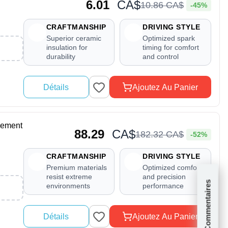
6.01
CA$
10
.
86
CA$
-45%
CRAFTMANSHIP
DRIVING STYLE
Superior ceramic
Optimized spark
insulation for
timing for comfort
durability
and control
Détails
Ajoutez Au Panier
cement
88.29
CA$
182
.
32
CA$
-52%
CRAFTMANSHIP
DRIVING STYLE
Premium materials
Optimized comfort
resist extreme
and precision
Commentaires
environments
performance
Détails
Ajoutez Au Panier