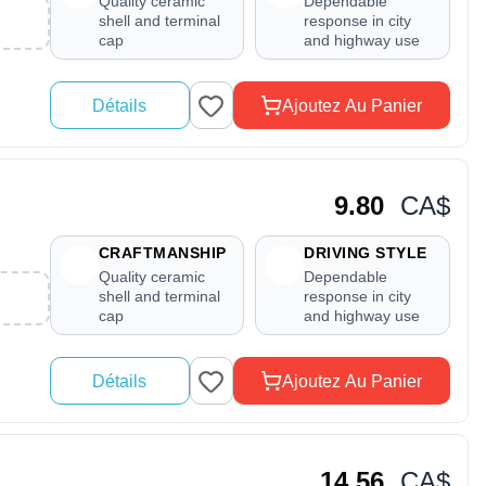
Quality ceramic
Dependable
shell and terminal
response in city
cap
and highway use
Détails
Ajoutez Au Panier
9.80
CA$
CRAFTMANSHIP
DRIVING STYLE
Quality ceramic
Dependable
shell and terminal
response in city
cap
and highway use
Détails
Ajoutez Au Panier
14.56
CA$