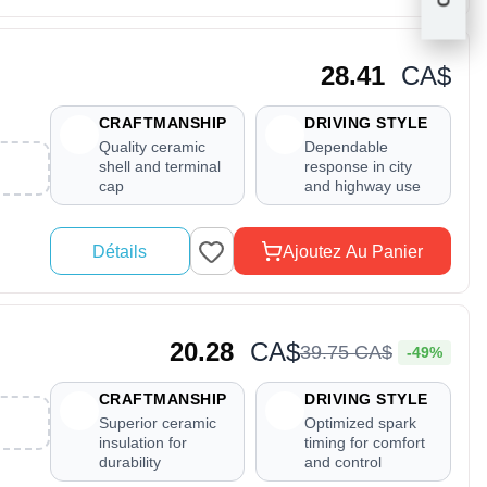
28.41
CA$
CRAFTMANSHIP
DRIVING STYLE
Quality ceramic
Dependable
shell and terminal
response in city
cap
and highway use
Détails
Ajoutez Au Panier
20.28
CA$
39
.
75
CA$
-49%
CRAFTMANSHIP
DRIVING STYLE
Superior ceramic
Optimized spark
insulation for
timing for comfort
durability
and control