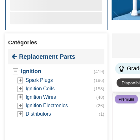
Catégories
Replacement Parts
Grad
Ignition
(
419
)
Spark Plugs
(
186
)
Disponibil
Ignition Coils
(
158
)
Ignition Wires
(
48
)
Premium
Ignition Electronics
(
26
)
Distributors
(
1
)