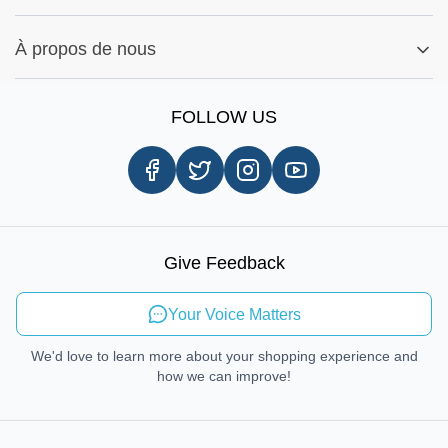
Ma commande
Conseils d'installation
Rechercher par Pièces
Paramètres Des Cookies
Signaler un bug
À propos de nous
Rechercher par Marques
Enregistrement
Notre histoire
Information sur l'expédition
FOLLOW US
Avis client
Livraison le jour même
Carrières
Procédures d'enlèvement en magasin
Droit de réparation
Mobilité durable
Give Feedback
Envoyer des commentaires
Your Voice Matters
We'd love to learn more about your shopping experience and
how we can improve!