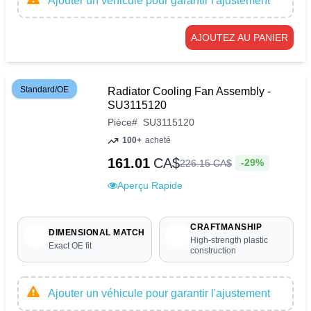
Ajouter un véhicule pour garantir l'ajustement
AJOUTEZ AU PANIER
Standard/OE
Radiator Cooling Fan Assembly -
SU3115120
Pièce
#
SU3115120
100+
acheté
161.01
CA$
-29%
226
.
15
CA$
Aperçu Rapide
CRAFTMANSHIP
DIMENSIONAL MATCH
High-strength plastic
Exact OE fit
construction
Ajouter un véhicule pour garantir l'ajustement