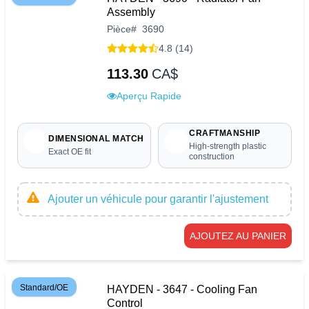
longevity of your Forester.
Assembly
Pièce
#
3690
4.8 (14)
113.30
CA$
Aperçu Rapide
CRAFTMANSHIP
DIMENSIONAL MATCH
High-strength plastic
Exact OE fit
construction
Ajouter un véhicule pour garantir l'ajustement
AJOUTEZ AU PANIER
Standard/OE
HAYDEN - 3647 - Cooling Fan
Control