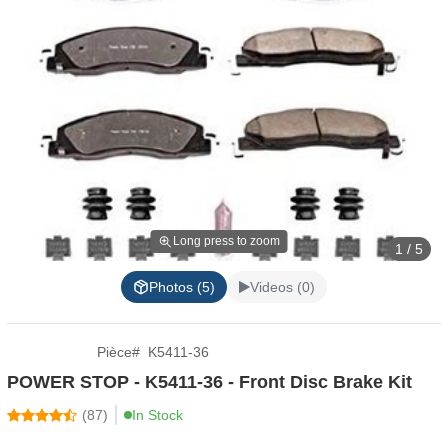
Long press to zoom
1 / 5
Photos (5)
Videos (0)
Pièce
#
K5411-36
POWER STOP - K5411-36 - Front Disc Brake Kit
(
87
)
In Stock