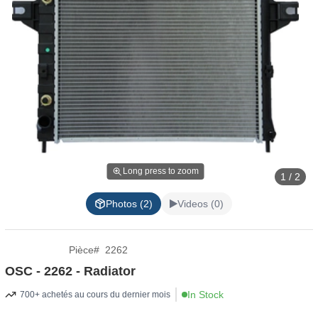
Long press to zoom
1 / 2
Photos (2)
Videos (0)
Pièce
#
2262
OSC - 2262 - Radiator
In Stock
700+ achetés au cours du dernier mois