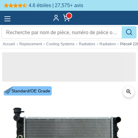
4.6 étoiles | 27,575+
avis
Accueil
›
Replacement
›
Cooling Systems
›
Radiators
›
Radiators
›
Pièce# 22
Standard/OE Grade