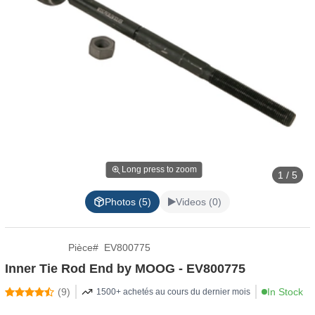
Long press to zoom
1 / 5
Photos (5)
Videos (0)
Pièce
#
EV800775
Inner Tie Rod End by MOOG - EV800775
(
9
)
In Stock
1500+ achetés au cours du dernier mois