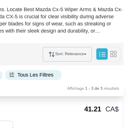
s. Locate Best Mazda Cx-5 Wiper Arms & Mazda Cx-
X-5 is crucial for clear visibility during adverse
per blades for signs of wear, such as streaking or
 with their sleek design and durability, or
electing new wiper arms, confirm compatibility with
e high-grade rubber and coated metal extend the
d reducing the need for frequent replacements. Shop
Sort:
Relevance
ur driving safety today.
Tous Les Filtres
Affichage
1 - 3
de
3
résultats
41.21
CA$