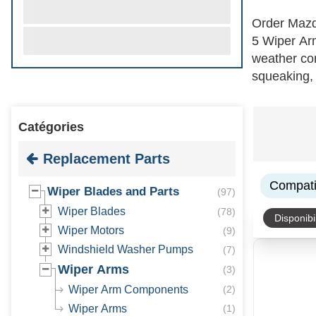
Order Mazd
5 Wiper Arm
weather con
squeaking, 
conventiona
your CX-5 m
Catégories
lifespan of
with us onl
Replacement Parts
Compatib
Wiper Blades and Parts
(
97
)
Wiper Blades
(
78
)
Disponibil
Wiper Motors
(
9
)
Windshield Washer Pumps
(
7
)
Wiper Arms
(
3
)
Wiper Arm Components
(
2
)
Wiper Arms
(
1
)