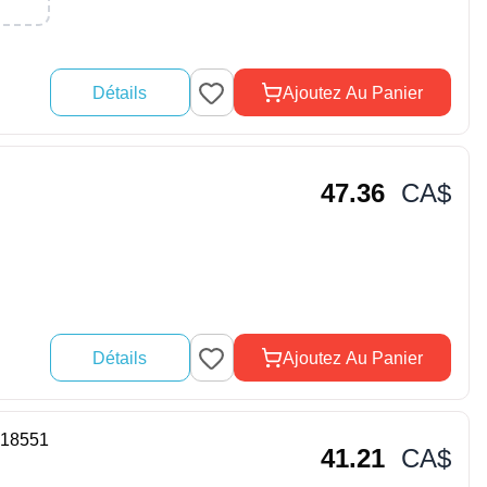
Détails
Ajoutez Au Panier
47.36
CA$
Détails
Ajoutez Au Panier
818551
41.21
CA$