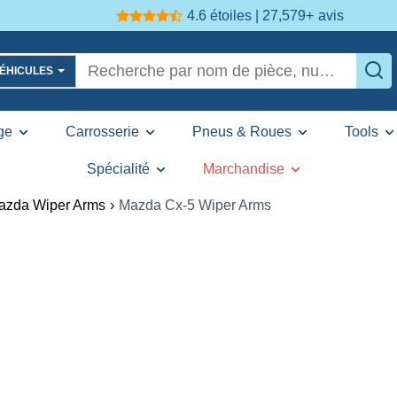
4.6 étoiles | 27,579+
avis
VÉHICULES
ge
Carrosserie
Pneus & Roues
Tools
Spécialité
Marchandise
azda Wiper Arms
›
Mazda Cx-5 Wiper Arms