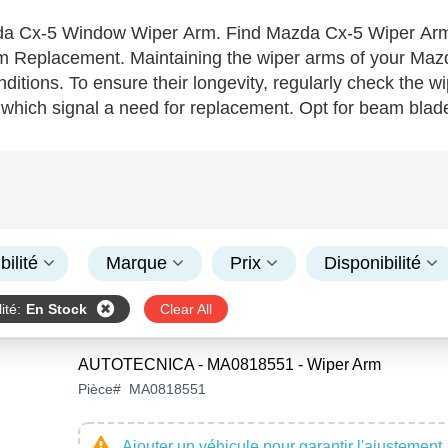
a Cx-5 Window Wiper Arm. Find Mazda Cx-5 Wiper Arm
 Replacement. Maintaining the wiper arms of your Mazda C
ditions. To ensure their longevity, regularly check the wi
which signal a need for replacement. Opt for beam blades
l bracket-type wiper arms for cost-effectiveness. When s
odel for a seamless installation. Premium materials lik
 wiper arms, offering resilience against the elements an
ine for a stress-free purchase experience and enhance yo
ilité
Marque
Prix
Disponibilité
ité
:
En Stock
Clear All
AUTOTECNICA - MA0818551 - Wiper Arm
Pièce
#
MA0818551
Ajouter un véhicule pour garantir l'ajustement