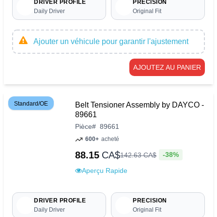
DRIVER PROFILE
PRECISION
Daily Driver
Original Fit
Ajouter un véhicule pour garantir l'ajustement
AJOUTEZ AU PANIER
Standard/OE
Belt Tensioner Assembly by DAYCO -
89661
Pièce
#
89661
600+
acheté
88.15
CA$
-38%
142
.
63
CA$
Aperçu Rapide
DRIVER PROFILE
PRECISION
Daily Driver
Original Fit