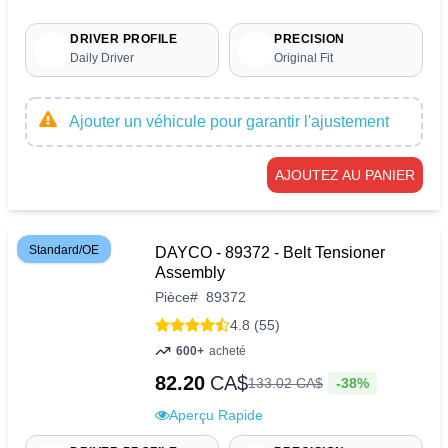
DRIVER PROFILE
PRECISION
Daily Driver
Original Fit
Ajouter un véhicule pour garantir l'ajustement
AJOUTEZ AU PANIER
Standard/OE
DAYCO - 89372 - Belt Tensioner
Assembly
Pièce
#
89372
4.8 (55)
600+
acheté
82.20
CA$
-38%
133
.
02
CA$
Aperçu Rapide