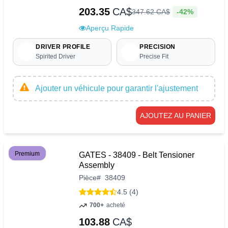
203.35
CA$
-42%
347
.
62
CA$
Aperçu Rapide
DRIVER PROFILE
PRECISION
Spirited Driver
Precise Fit
Ajouter un véhicule pour garantir l'ajustement
AJOUTEZ AU PANIER
Premium
GATES - 38409 - Belt Tensioner
Assembly
Pièce
#
38409
4.5 (4)
700+
acheté
103.88
CA$