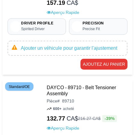
157.19
CA$
Aperçu Rapide
DRIVER PROFILE
PRECISION
Spirited Driver
Precise Fit
Ajouter un véhicule pour garantir l'ajustement
AJOUTEZ AU PANIER
Standard/OE
DAYCO - 89710 - Belt Tensioner
Assembly
Pièce
#
89710
600+
acheté
132.77
CA$
-39%
216
.
27
CA$
Aperçu Rapide