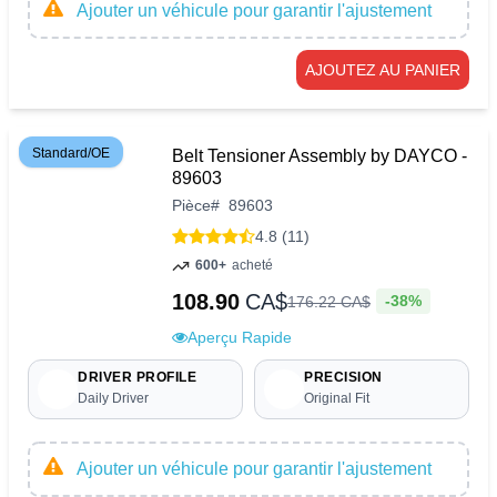
Ajouter un véhicule pour garantir l'ajustement
AJOUTEZ AU PANIER
Standard/OE
Belt Tensioner Assembly by DAYCO -
89603
Pièce
#
89603
4.8 (11)
600+
acheté
108.90
CA$
-38%
176
.
22
CA$
Aperçu Rapide
DRIVER PROFILE
PRECISION
Daily Driver
Original Fit
Ajouter un véhicule pour garantir l'ajustement