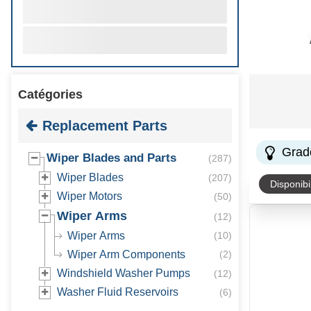
Catégories
Replacement Parts
Grad
Wiper Blades and Parts
(
287
)
Wiper Blades
(
207
)
Disponibil
Wiper Motors
(
50
)
Wiper Arms
(
12
)
Wiper Arms
(
10
)
Wiper Arm Components
(
2
)
Windshield Washer Pumps
(
12
)
Washer Fluid Reservoirs
(
6
)