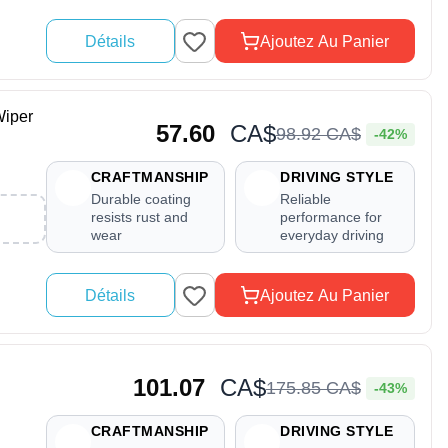
Détails
Ajoutez Au Panier
iper
57.60
CA$
98
.
92
CA$
-42%
CRAFTMANSHIP
DRIVING STYLE
Durable coating
Reliable
resists rust and
performance for
wear
everyday driving
Détails
Ajoutez Au Panier
101.07
CA$
175
.
85
CA$
-43%
CRAFTMANSHIP
DRIVING STYLE