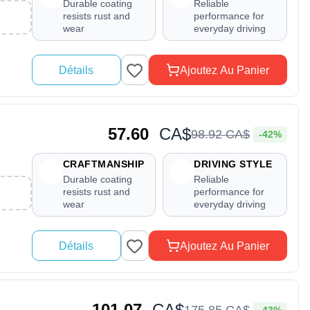
Durable coating
Reliable
resists rust and
performance for
wear
everyday driving
Détails
Ajoutez Au Panier
57.60
CA$
98
.
92
CA$
-42%
CRAFTMANSHIP
DRIVING STYLE
Durable coating
Reliable
resists rust and
performance for
wear
everyday driving
Détails
Ajoutez Au Panier
101.07
CA$
175
.
85
CA$
-43%