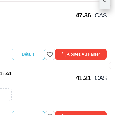
47.36
CA$
Détails
Ajoutez Au Panier
818551
41.21
CA$