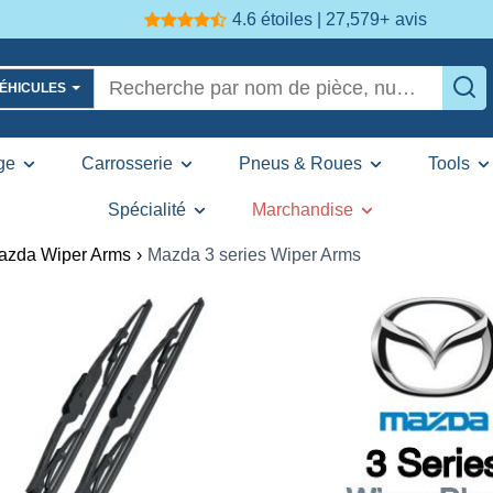
4.6 étoiles | 27,579+
avis
VÉHICULES
ge
Carrosserie
Pneus & Roues
Tools
Spécialité
Marchandise
azda Wiper Arms
›
Mazda 3 series Wiper Arms