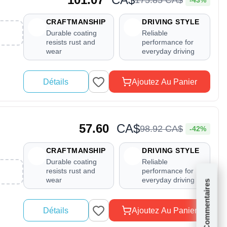
CRAFTMANSHIP
DRIVING STYLE
Durable coating
Reliable
resists rust and
performance for
wear
everyday driving
Détails
Ajoutez Au Panier
57.60
CA$
98
.
92
CA$
-42%
CRAFTMANSHIP
DRIVING STYLE
Durable coating
Reliable
resists rust and
performance for
wear
everyday driving
Commentaires
Détails
Ajoutez Au Panier