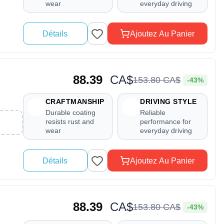
wear
everyday driving
Détails
Ajoutez Au Panier
88.39
CA$
153
.
80
CA$
-43%
CRAFTMANSHIP
DRIVING STYLE
Durable coating
Reliable
resists rust and
performance for
wear
everyday driving
Détails
Ajoutez Au Panier
88.39
CA$
153
.
80
CA$
-43%