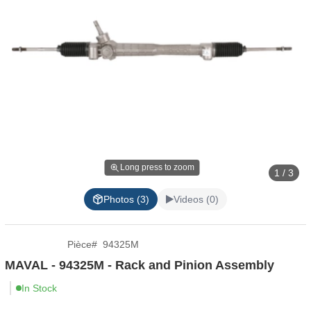
Long press to zoom
1 / 3
Photos (3)
Videos (0)
Pièce
#
94325M
MAVAL - 94325M - Rack and Pinion Assembly
In Stock