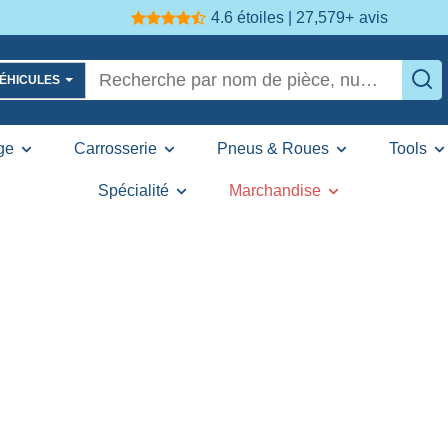
4.6 étoiles | 27,579+
avis
VÉHICULES
ge
Carrosserie
Pneus & Roues
Tools
Spécialité
Marchandise