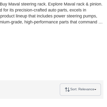
y Maval steering rack. Explore Maval rack & pinion.
r its precision-crafted auto parts, excels in
 product lineup that includes power steering pumps,
remium-grade, high-performance parts that command a
t guarantee Maval's trusted reliability. Catering to
products adhere to rigorous standards, making them a
y and optimum vehicle functionality.
Sort:
Relevance