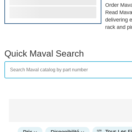
Order Mava
Read Maval 
delivering 
rack and pi
higher pric
diverse cus
formidable 
Quick Maval Search
Tous Les Fi