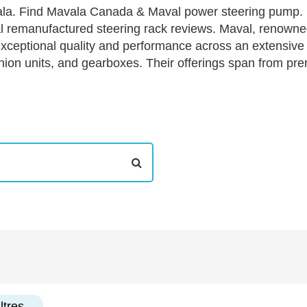
la. Find Mavala Canada & Maval power steering pump. Bu
remanufactured steering rack reviews. Maval, renowned fo
exceptional quality and performance across an extensive
nion units, and gearboxes. Their offerings span from p
e point to more affordable, standard-grade components tha
tomer needs, Maval ensures that even their entry-level 
choice for online shoppers seeking long-lasting durabilit
ltres