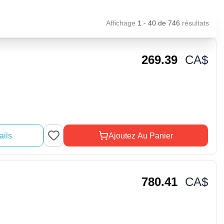
Affichage
1 - 40
de
746
résultats
269.39
CA$
ails
Ajoutez Au Panier
780.41
CA$