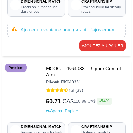
DIMENSIONAL MATCH
CRAFTMANSHIP
Precision in motion for
Practical build for steady
daily drives
roads
Ajouter un véhicule pour garantir l'ajustement
AJOUTEZ AU PANIER
Premium
MOOG - RK640331 - Upper Control
Arm
Pièce
#
RK640331
4.9 (33)
50.71
CA$
-54%
110
.
85
CA$
Aperçu Rapide
DIMENSIONAL MATCH
CRAFTMANSHIP
Refined precision for high
High-end finish for