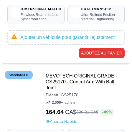
DIMENSIONAL MATCH
CRAFTMANSHIP
Flawless Rear Interface
Ultra-Refined Friction
Synchronization
Material Engineering
Ajouter un véhicule pour garantir l'ajustement
AJOUTEZ AU PANIER
Standard/OE
MEVOTECH ORIGINAL GRADE -
GS25170 - Control Arm With Ball
Joint
Pièce
#
GS25170
2,000+
acheté
164.64
CA$
-49%
320
.
21
CA$
Aperçu Rapide