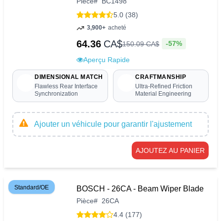
Pièce
#
BC1498
5.0 (38)
3,900+
acheté
64.36
CA$
-57%
150
.
09
CA$
Aperçu Rapide
DIMENSIONAL MATCH
CRAFTMANSHIP
Flawless Rear Interface
Ultra-Refined Friction
Synchronization
Material Engineering
Ajouter un véhicule pour garantir l'ajustement
AJOUTEZ AU PANIER
Standard/OE
BOSCH - 26CA - Beam Wiper Blade
Pièce
#
26CA
4.4 (177)