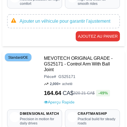
comfort
smooth rides
Ajouter un véhicule pour garantir l'ajustement
AJOUTEZ AU PANIER
Standard/OE
MEVOTECH ORIGINAL GRADE -
GS25171 - Control Arm With Ball
Joint
Pièce
#
GS25171
2,000+
acheté
164.64
CA$
-49%
320
.
21
CA$
Aperçu Rapide
DIMENSIONAL MATCH
CRAFTMANSHIP
Precision in motion for
Practical build for steady
daily drives
roads