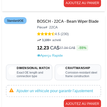
AJOUTEZ AU PANIER
Standard/OE
BOSCH - 22CA - Beam Wiper Blade
Pièce
#
22CA
4.5 (230)
3,100+
acheté
12.23
CA$
-55%
27
.
34
CA$
Aperçu Rapide
DIMENSIONAL MATCH
CRAFTMANSHIP
Exact OE length and
Corrosion-resistant steel
connection type
frame construction
Ajouter un véhicule pour garantir l'ajustement
AJOUTEZ AU PANIER