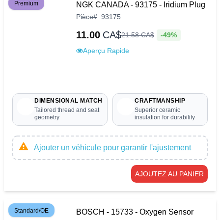
Premium
NGK CANADA - 93175 - Iridium Plug
Pièce
#
93175
11.00
CA$
-49%
21
.
58
CA$
Aperçu Rapide
DIMENSIONAL MATCH
CRAFTMANSHIP
Tailored thread and seat
Superior ceramic
geometry
insulation for durability
Ajouter un véhicule pour garantir l'ajustement
AJOUTEZ AU PANIER
Standard/OE
BOSCH - 15733 - Oxygen Sensor