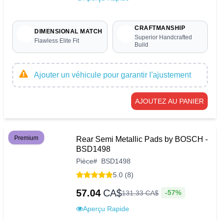
CRAFTMANSHIP
DIMENSIONAL MATCH
Superior Handcrafted
Flawless Elite Fit
Build
Ajouter un véhicule pour garantir l'ajustement
AJOUTEZ AU PANIER
Premium
Rear Semi Metallic Pads by BOSCH -
BSD1498
Pièce
#
BSD1498
5.0 (8)
57.04
CA$
-57%
131
.
33
CA$
Aperçu Rapide