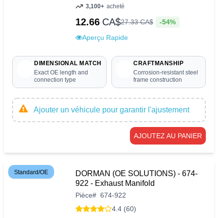
3,100+
acheté
12.66
CA$
-54%
27
.
33
CA$
Aperçu Rapide
DIMENSIONAL MATCH
CRAFTMANSHIP
Exact OE length and
Corrosion-resistant steel
connection type
frame construction
Ajouter un véhicule pour garantir l'ajustement
AJOUTEZ AU PANIER
Standard/OE
DORMAN (OE SOLUTIONS) - 674-
922 - Exhaust Manifold
Pièce
#
674-922
4.4 (60)