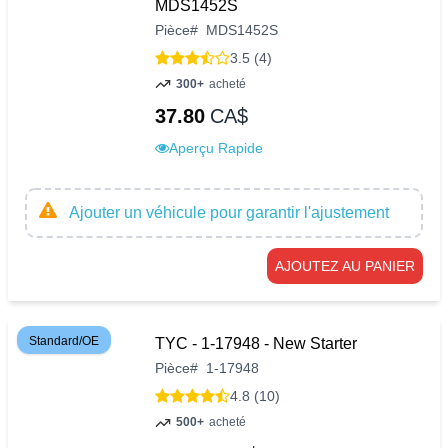
MDS1452S
Pièce
#
MDS1452S
3.5 (4)
300+
acheté
37.80
CA$
Aperçu Rapide
Ajouter un véhicule pour garantir l'ajustement
AJOUTEZ AU PANIER
Standard/OE
TYC - 1-17948 - New Starter
Pièce
#
1-17948
4.8 (10)
500+
acheté