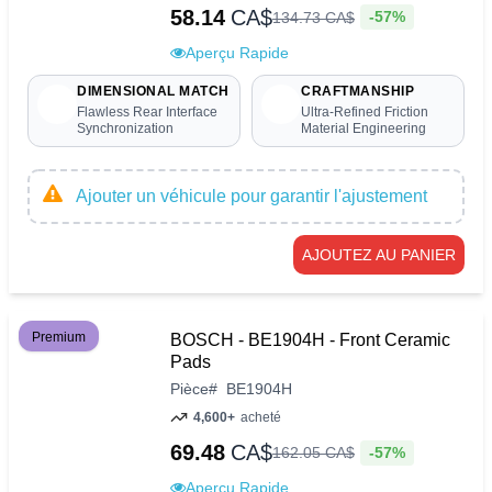
58.14
CA$
-57%
134
.
73
CA$
Aperçu Rapide
DIMENSIONAL MATCH
CRAFTMANSHIP
Flawless Rear Interface
Ultra-Refined Friction
Synchronization
Material Engineering
Ajouter un véhicule pour garantir l'ajustement
AJOUTEZ AU PANIER
Premium
BOSCH - BE1904H - Front Ceramic
Pads
Pièce
#
BE1904H
4,600+
acheté
69.48
CA$
-57%
162
.
05
CA$
Aperçu Rapide