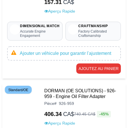
157.31
CA$
Aperçu Rapide
DIMENSIONAL MATCH
CRAFTMANSHIP
Accurate Engine
Factory Calibrated
Engagement
Craftsmanship
Ajouter un véhicule pour garantir l'ajustement
AJOUTEZ AU PANIER
Standard/OE
DORMAN (OE SOLUTIONS) - 926-
959 - Engine Oil Filter Adapter
Pièce
#
926-959
406.34
CA$
-45%
740
.
45
CA$
Aperçu Rapide