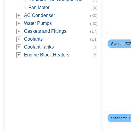
Fan Motor
(
5
)
AC Condenser
(
60
)
Water Pumps
(
30
)
Gaskets and Fittings
(
17
)
Coolants
(
14
)
Standard/O
Coolant Tanks
(
9
)
Engine Block Heaters
(
8
)
Standard/O