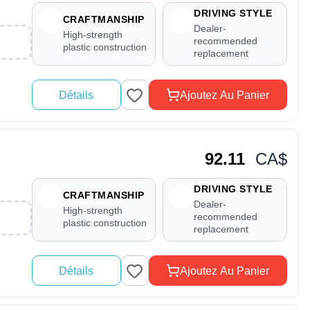
DRIVING STYLE
CRAFTMANSHIP
Dealer-
High-strength
recommended
plastic construction
replacement
Détails
Ajoutez Au Panier
92.11
CA$
DRIVING STYLE
CRAFTMANSHIP
Dealer-
High-strength
recommended
plastic construction
replacement
Détails
Ajoutez Au Panier