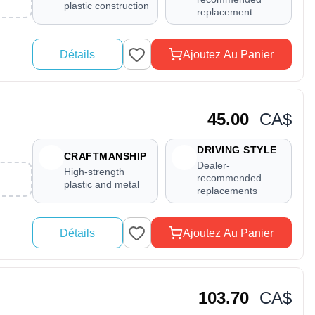
plastic construction
replacement
Détails
Ajoutez Au Panier
45.00
CA$
DRIVING STYLE
CRAFTMANSHIP
Dealer-
High-strength
recommended
plastic and metal
replacements
Détails
Ajoutez Au Panier
103.70
CA$