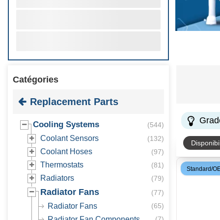
Catégories
Replacement Parts
Grad
Cooling Systems
(
544
)
Coolant Sensors
(
132
)
Disponibil
Coolant Hoses
(
97
)
Thermostats
(
81
)
Standard/O
Radiators
(
79
)
Radiator Fans
(
77
)
Radiator Fans
(
65
)
Radiator Fan Components
(
7
)