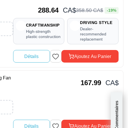
288.64
CA$
358
.
50
CA$
-19%
DRIVING STYLE
CRAFTMANSHIP
Dealer-
High-strength
recommended
plastic construction
replacement
Détails
Ajoutez Au Panier
g Fan
167.99
CA$
Commentaires
Détails
Ajoutez Au Panier