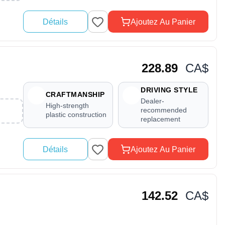
Détails
Ajoutez Au Panier
228.89
CA$
DRIVING STYLE
CRAFTMANSHIP
Dealer-
High-strength
recommended
plastic construction
replacement
Détails
Ajoutez Au Panier
142.52
CA$