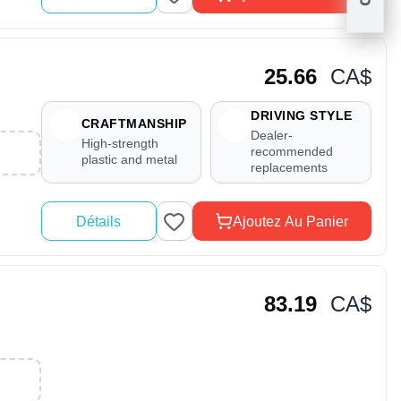
25.66
CA$
DRIVING STYLE
CRAFTMANSHIP
Dealer-
High-strength
recommended
plastic and metal
replacements
Détails
Ajoutez Au Panier
83.19
CA$