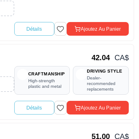
Détails
Ajoutez Au Panier
42.04
CA$
DRIVING STYLE
CRAFTMANSHIP
Dealer-
High-strength
recommended
plastic and metal
replacements
Détails
Ajoutez Au Panier
51.00
CA$