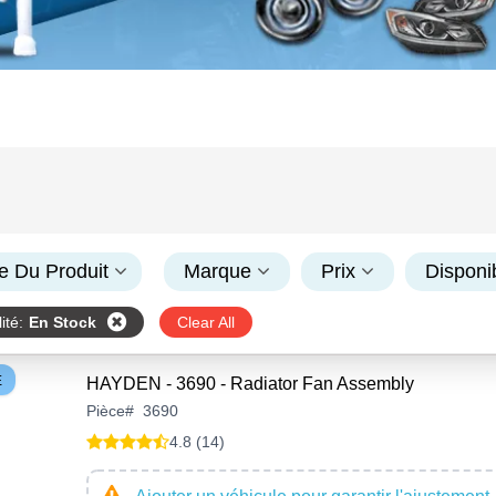
e Du Produit
Marque
Prix
Disponib
ité
:
En Stock
Clear All
E
HAYDEN - 3690 - Radiator Fan Assembly
Pièce
#
3690
4.8 (14)