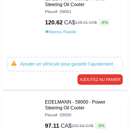
Steering Oil Cooler
Pièce
#
59001
120.62
CA$
-6%
128
.
21
CA$
Aperçu Rapide
Ajouter un véhicule pour garantir l'ajustement
AJOUTEZ AU PANIER
EDELMANN - 59000 - Power
Steering Oil Cooler
Pièce
#
59000
97.11
CA$
-5%
102
.
54
CA$