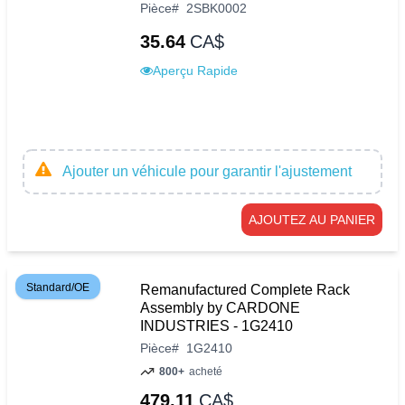
Pièce
#
2SBK0002
35.64
CA$
Aperçu Rapide
Ajouter un véhicule pour garantir l'ajustement
AJOUTEZ AU PANIER
Standard/OE
Remanufactured Complete Rack
Assembly by CARDONE
INDUSTRIES - 1G2410
Pièce
#
1G2410
800+
acheté
479.11
CA$