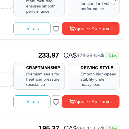
manufacturing
for standard vehicle
ensures smooth
performance
performance
Détails
Ajoutez Au Panier
233.97
CA$
474
.
38
CA$
-51%
CRAFTMANSHIP
DRIVING STYLE
Premium seals for
Smooth high-speed
heat and pressure
stability under
resistance
heavy load
Détails
Ajoutez Au Panier
195.37
CA$
396
.
11
CA$
-51%