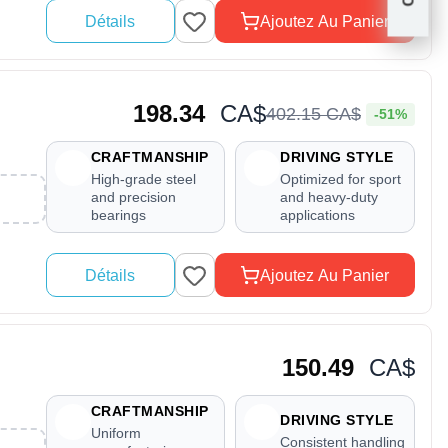
Détails
Ajoutez Au Panier
198.34
CA$
402
.
15
CA$
-51%
CRAFTMANSHIP
DRIVING STYLE
High-grade steel
Optimized for sport
and precision
and heavy-duty
bearings
applications
Détails
Ajoutez Au Panier
150.49
CA$
CRAFTMANSHIP
DRIVING STYLE
Uniform
Consistent handling