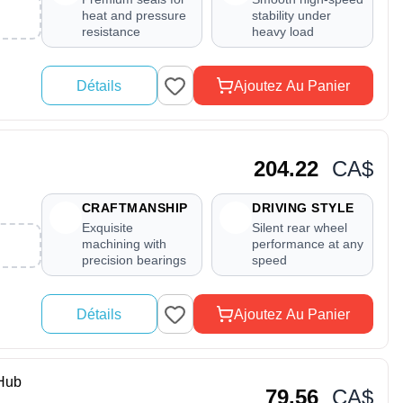
heat and pressure
stability under
resistance
heavy load
Détails
Ajoutez Au Panier
204.22
CA$
CRAFTMANSHIP
DRIVING STYLE
Exquisite
Silent rear wheel
machining with
performance at any
precision bearings
speed
Détails
Ajoutez Au Panier
Hub
79.56
CA$