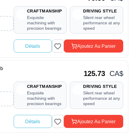
CRAFTMANSHIP
DRIVING STYLE
Exquisite
Silent rear wheel
machining with
performance at any
precision bearings
speed
Détails
Ajoutez Au Panier
ub
125.73
CA$
CRAFTMANSHIP
DRIVING STYLE
Exquisite
Silent rear wheel
machining with
performance at any
precision bearings
speed
Détails
Ajoutez Au Panier