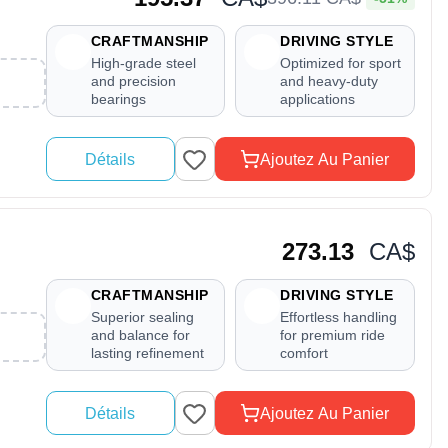
CRAFTMANSHIP
DRIVING STYLE
High-grade steel
Optimized for sport
and precision
and heavy-duty
bearings
applications
Détails
Ajoutez Au Panier
273.13
CA$
CRAFTMANSHIP
DRIVING STYLE
Superior sealing
Effortless handling
and balance for
for premium ride
lasting refinement
comfort
Détails
Ajoutez Au Panier