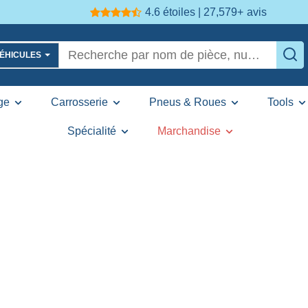
4.6 étoiles | 27,579+
avis
VÉHICULES
ge
Carrosserie
Pneus & Roues
Tools
Spécialité
Marchandise