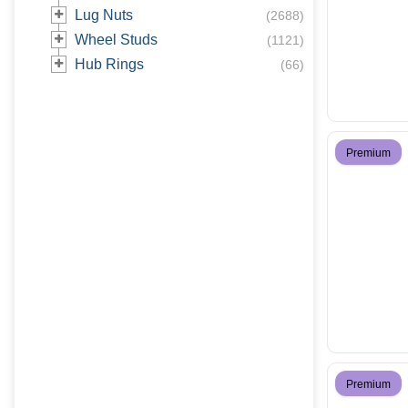
Lug Nuts
(
2688
)
Wheel Studs
(
1121
)
Hub Rings
(
66
)
Premium
Premium