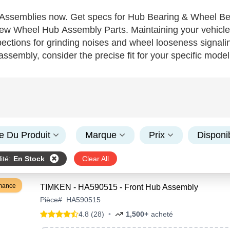
Assemblies now. Get specs for Hub Bearing & Wheel Be
w Wheel Hub Assembly Parts. Maintaining your vehicle's 
pections for grinding noises and wheel looseness signali
ssembly, consider the precise fit for your specific model
t ensure longevity and optimal performance. These criti
an enhance your driving experience when installed correc
s. Shop with us for a premium selection that boosts your c
e Du Produit
Marque
Prix
Disponib
ité
:
En Stock
Clear All
rmance
TIMKEN - HA590515 - Front Hub Assembly
Pièce
#
HA590515
4.8 (28)
•
1,500+
acheté