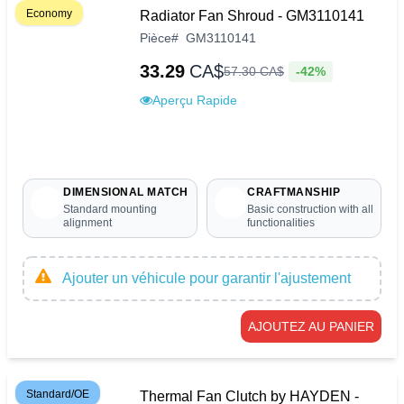
Economy
Radiator Fan Shroud - GM3110141
Pièce
#
GM3110141
33.29
CA$
-42%
57
.
30
CA$
Aperçu Rapide
DIMENSIONAL MATCH
CRAFTMANSHIP
Standard mounting
Basic construction with all
alignment
functionalities
Ajouter un véhicule pour garantir l'ajustement
AJOUTEZ AU PANIER
Standard/OE
Thermal Fan Clutch by HAYDEN -