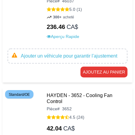
Pièce
#
46037
5.0 (1)
300+
acheté
236.46
CA$
Aperçu Rapide
Ajouter un véhicule pour garantir l'ajustement
AJOUTEZ AU PANIER
Standard/OE
HAYDEN - 3652 - Cooling Fan
Control
Pièce
#
3652
4.5 (24)
42.04
CA$