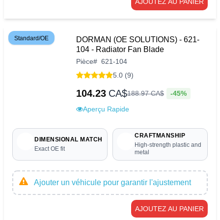
AJOUTEZ AU PANIER
Standard/OE
DORMAN (OE SOLUTIONS) - 621-
104 - Radiator Fan Blade
Pièce
#
621-104
5.0 (9)
104.23
CA$
-45%
188
.
97
CA$
Aperçu Rapide
CRAFTMANSHIP
DIMENSIONAL MATCH
High-strength plastic and
Exact OE fit
metal
Ajouter un véhicule pour garantir l'ajustement
AJOUTEZ AU PANIER