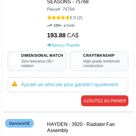
SEASONS - 75768
Pièce
#
75768
5.0 (2)
100+
acheté
193.88
CA$
Aperçu Rapide
DIMENSIONAL MATCH
CRAFTMANSHIP
Zero-tolerance OE+
High-grade reinforced
rotation
construction
Ajouter un véhicule pour garantir l'ajustement
AJOUTEZ AU PANIER
Standard/OE
HAYDEN - 3920 - Radiator Fan
Assembly