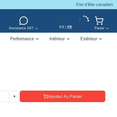
Fier d'être canadien
EN
|
FR
Assistance 24/7
Panier
Performance
Intérieur
Extérieur
+
Ajoutez Au Panier