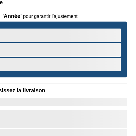
le
'Année'
pour garantir l'ajustement
issez la livraison
r pour Zoomer