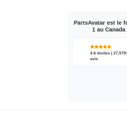
Limited lifetime warranty.
Ce produit convient à quel
PartsAvatar est le
1 au Canada s
SKU: nyapqd94dn
4.6 étoiles | 27,579
avis