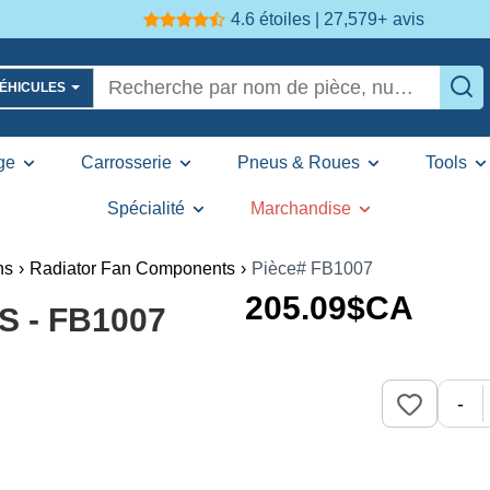
4.6 étoiles | 27,579+
avis
VÉHICULES
ge
Carrosserie
Pneus & Roues
Tools
Spécialité
Marchandise
ns
›
Radiator Fan Components
›
Pièce# FB1007
205
.09
$CA
S - FB1007
-