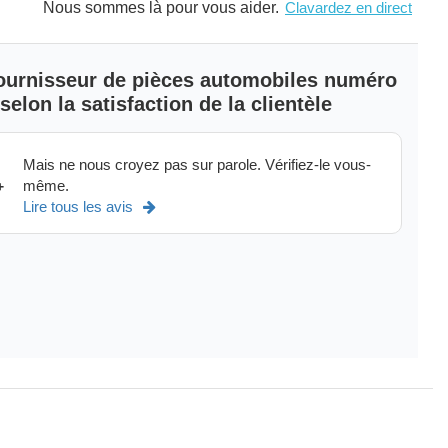
Nous sommes là pour vous aider.
Clavardez en direct
ques modèles de
Toyota Tundra,
Toyota 4 Runner,
Toyota Sequoia.
Voir plus
>
 fournisseur de pièces automobiles numéro
elon la satisfaction de la clientèle
Mais ne nous croyez pas sur parole. Vérifiez-le vous-
même.
+
Lire tous les avis