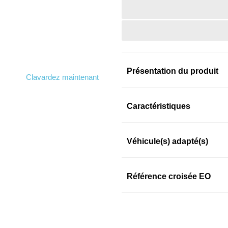
Présentation du produit
Clavardez maintenant
Information sur le prod
Caractéristiques
Véhicule(s) adapté(s)
GATES
The Gates Corporation is the w
premier global manufacturer of
Référence croisée EO
critical components used in di
failure is very high relative to 
GATES
's Warranty