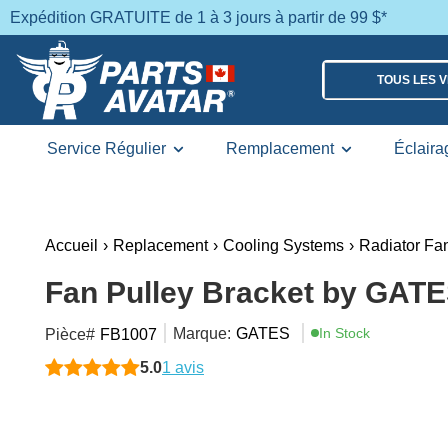
Expédition GRATUITE de 1 à 3 jours à partir de 99 $*
TOUS LES 
Service Régulier
Remplacement
Éclaira
Accueil
›
Replacement
›
Cooling Systems
›
Radiator Fa
Fan Pulley Bracket by GATE
Marque:
GATES
In Stock
Pièce#
FB1007
5.0
1 avis