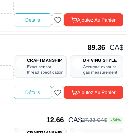
Détails
Ajoutez Au Panier
89.36
CA$
CRAFTMANSHIP
DRIVING STYLE
Exact sensor
Accurate exhaust
thread specification
gas measurement
Détails
Ajoutez Au Panier
12.66
CA$
27
.
33
CA$
-54%
CRAFTMANSHIP