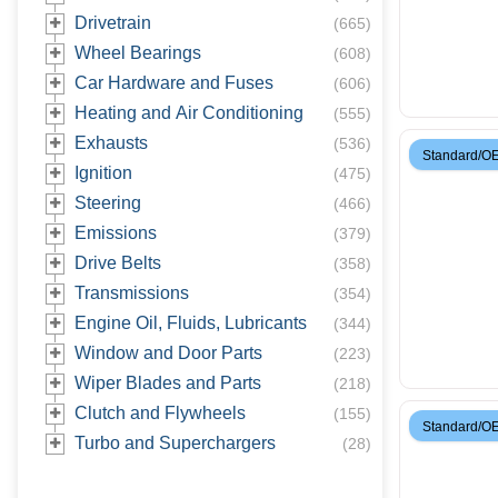
Drivetrain
(
665
)
Wheel Bearings
(
608
)
Car Hardware and Fuses
(
606
)
Heating and Air Conditioning
(
555
)
Exhausts
(
536
)
Standard/O
Ignition
(
475
)
Steering
(
466
)
Emissions
(
379
)
Drive Belts
(
358
)
Transmissions
(
354
)
Engine Oil, Fluids, Lubricants
(
344
)
Window and Door Parts
(
223
)
Wiper Blades and Parts
(
218
)
Clutch and Flywheels
(
155
)
Standard/O
Turbo and Superchargers
(
28
)