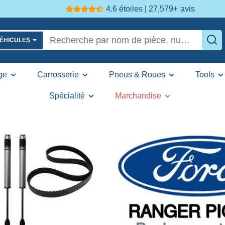
4.6 étoiles | 27,579+
avis
VÉHICULES
ge
Carrosserie
Pneus & Roues
Tools
Spécialité
Marchandise