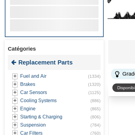
Catégories
Replacement Parts
Grad
Fuel and Air
(
1334
)
Brakes
(
1320
)
Disponibil
Car Sensors
(
1125
)
Cooling Systems
(
886
)
Engine
(
865
)
Starting & Charging
(
806
)
Suspension
(
784
)
Car Filters
(
760
)