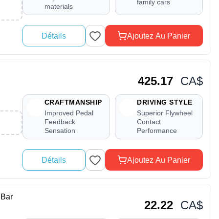
family cars
materials
Détails
Ajoutez Au Panier
425.17
CA$
CRAFTMANSHIP
DRIVING STYLE
Improved Pedal
Superior Flywheel
Feedback
Contact
Sensation
Performance
Détails
Ajoutez Au Panier
Bar
22.22
CA$