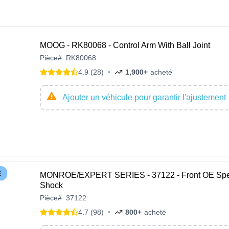
MOOG - RK80068 - Control Arm With Ball Joint
Pièce
#
RK80068
4.9 (28)
•
1,900+
acheté
Ajouter un véhicule pour garantir l'ajustement
E
MONROE/EXPERT SERIES - 37122 - Front OE Spe
Shock
Pièce
#
37122
4.7 (98)
•
800+
acheté