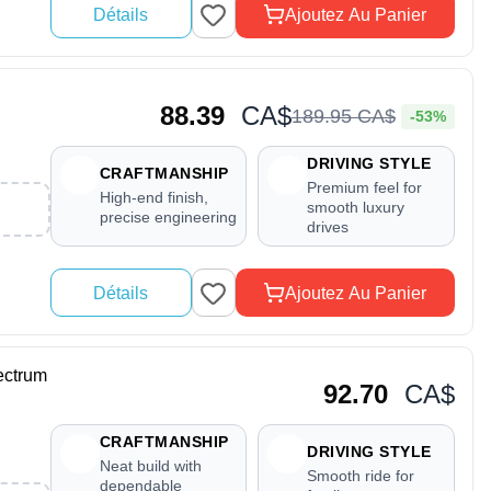
Détails
Ajoutez Au Panier
88.39
CA$
189
.
95
CA$
-53%
DRIVING STYLE
CRAFTMANSHIP
Premium feel for
High-end finish,
smooth luxury
precise engineering
drives
Détails
Ajoutez Au Panier
ctrum
92.70
CA$
CRAFTMANSHIP
DRIVING STYLE
Neat build with
Smooth ride for
dependable