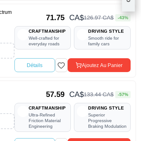
ctrum
71.75
CA$
126
.
97
CA$
-43%
CRAFTMANSHIP
DRIVING STYLE
Well-crafted for
Smooth ride for
everyday roads
family cars
Détails
Ajoutez Au Panier
57.59
CA$
133
.
44
CA$
-57%
CRAFTMANSHIP
DRIVING STYLE
Ultra-Refined
Superior
Friction Material
Progressive
Engineering
Braking Modulation