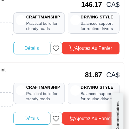
146.17
CA$
CRAFTMANSHIP
DRIVING STYLE
Practical build for
Balanced support
steady roads
for routine drivers
Détails
Ajoutez Au Panier
int
81.87
CA$
CRAFTMANSHIP
DRIVING STYLE
Practical build for
Balanced support
steady roads
for routine drivers
Commentaires
Détails
Ajoutez Au Panier