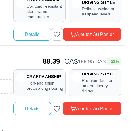
DRIVING STYLE
Corrosion-resistant
Reliable wiping at
steel frame
all speed levels
construction
Détails
Ajoutez Au Panier
88.39
CA$
189
.
95
CA$
-53%
DRIVING STYLE
CRAFTMANSHIP
Premium feel for
High-end finish,
smooth luxury
precise engineering
drives
Détails
Ajoutez Au Panier
nt