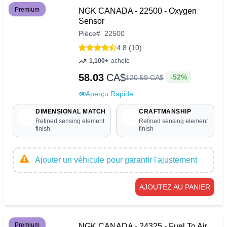
Premium
NGK CANADA - 22500 - Oxygen
Sensor
Pièce
#
22500
4.8 (10)
1,100+
acheté
58.03
CA$
-52%
120
.
59
CA$
Aperçu Rapide
DIMENSIONAL MATCH
CRAFTMANSHIP
Refined sensing element
Refined sensing element
finish
finish
Ajouter un véhicule pour garantir l'ajustement
AJOUTEZ AU PANIER
Premium
NGK CANADA - 24325 - Fuel To Air