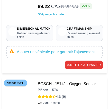
89.22
CA$
-53%
187
.
87
CA$
Aperçu Rapide
DIMENSIONAL MATCH
CRAFTMANSHIP
Refined sensing element
Refined sensing element
finish
finish
Ajouter un véhicule pour garantir l'ajustement
AJOUTEZ AU PANIER
Standard/OE
BOSCH - 15741 - Oxygen Sensor
Pièce
#
15741
4.6 (9)
200+
acheté