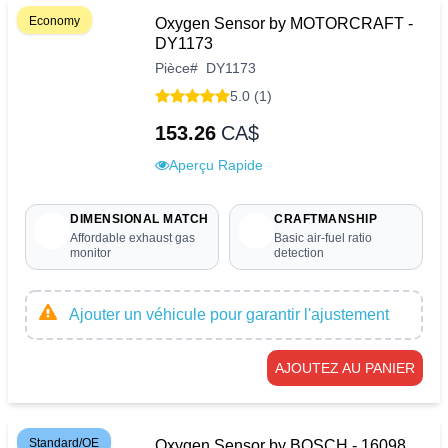
Economy
Oxygen Sensor by MOTORCRAFT -
DY1173
Pièce
#
DY1173
5.0 (1)
153.26
CA$
Aperçu Rapide
DIMENSIONAL MATCH
CRAFTMANSHIP
Affordable exhaust gas
Basic air-fuel ratio
monitor
detection
Ajouter un véhicule pour garantir l'ajustement
AJOUTEZ AU PANIER
Standard/OE
Oxygen Sensor by BOSCH - 16098