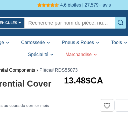
4.6 étoiles | 27,579+
avis
VÉHICULES
ge
Carrosserie
Pneus & Roues
Tools
Spécialité
Marchandise
ential Components
›
Pièce# RDS55073
13
.48
$CA
rential Cover
-
s au cours du dernier mois