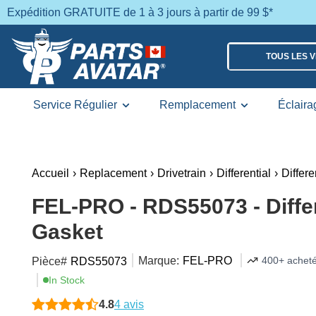
Expédition GRATUITE de 1 à 3 jours à partir de 99 $*
TOUS LES 
Service Régulier
Remplacement
Éclaira
Accueil
›
Replacement
›
Drivetrain
›
Differential
›
Differ
FEL-PRO - RDS55073 - Diffe
Gasket
Marque:
FEL-PRO
400+ acheté
Pièce#
RDS55073
In Stock
4.8
4 avis