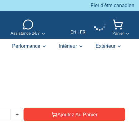
Fier d'être canadien
EN
|
FR
Assistance 24/7
Panier
Performance
Intérieur
Extérieur
+
Ajoutez Au Panier