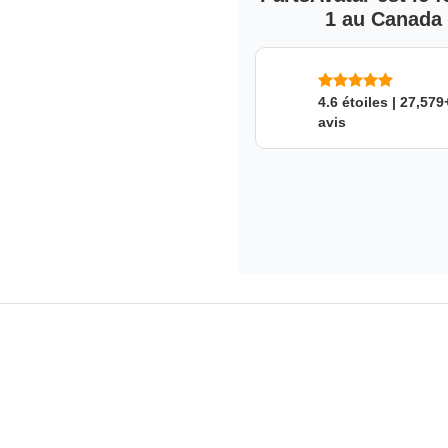
performance
1 au Canada s
Overall, original equip
Unbeatable performance 
Application unique style
Created to stringent sta
4.6 étoiles | 27,579
avis
techniques, no matter h
FEL-PRO
The company behind Fel-Pro pr
From a car's cooling system to 
axles to its gaskets, Federal-M
manufacturers as well as for a
FEL-PRO
's Warranty
12 months of warranty.
Ce produit convient à quel