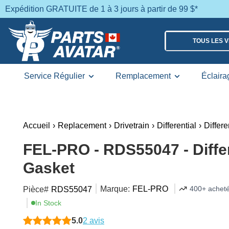
Expédition GRATUITE de 1 à 3 jours à partir de 99 $*
TOUS LES 
Service Régulier
Remplacement
Éclaira
Accueil
›
Replacement
›
Drivetrain
›
Differential
›
Differ
FEL-PRO - RDS55047 - Diffe
Gasket
Marque:
FEL-PRO
400+ acheté
Pièce#
RDS55047
In Stock
5.0
2 avis