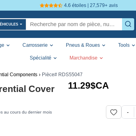
4.6 étoiles | 27,579+
avis
VÉHICULES
ge
Carrosserie
Pneus & Roues
Tools
Spécialité
Marchandise
ential Components
›
Pièce# RDS55047
11
.29
$CA
rential Cover
-
s au cours du dernier mois