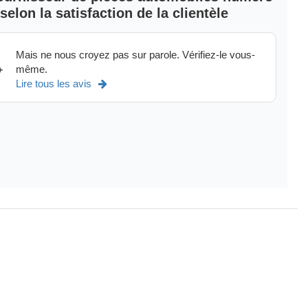
elon la satisfaction de la clientèle
ment standards are met or surpassed
that is trusted
 to assure a great match
Mais ne nous croyez pas sur parole. Vérifiez-le vous-
ndards using innovative design, engineering, and manufacturing
même.
+
Lire tous les avis
ow small it may be
oducts has driven excellence in the automotive industry.
its electronic modules, from its exhaust to its intake, from its
ogul has created parts for both the original equipment
ftermarket enthusiasts.
ques modèles de
Dodge Dakota,
Jeep Liberty,
Jeep Cherokee,
Voir plus
>