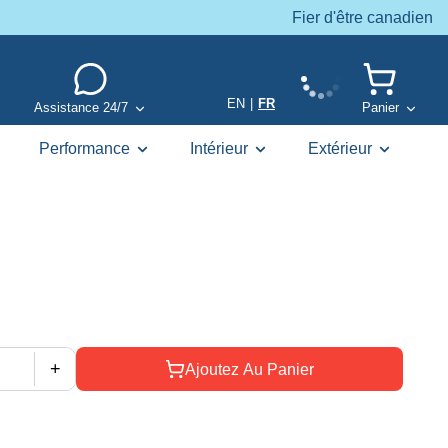
Fier d'être canadien
EN
|
FR
Assistance 24/7
Panier
Performance
Intérieur
Extérieur
+
Ajoutez Au Panier